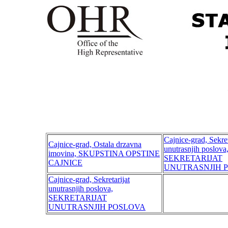
Cajnice-grad, Sekret
Cajnice-grad, Ostala drzavna
unutrasnjih poslova
imovina, SKUPSTINA OPSTINE
SEKRETARIJAT
CAJNICE
UNUTRASNJIH 
Cajnice-grad, Sekretarijat
unutrasnjih poslova,
SEKRETARIJAT
UNUTRASNJIH POSLOVA