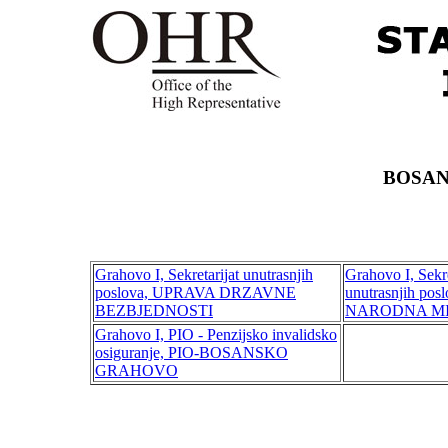
BOSA
Grahovo I, Sekretarijat unutrasnjih
Grahovo I, Sekre
poslova, UPRAVA DRZAVNE
unutrasnjih posl
BEZBJEDNOSTI
NARODNA MI
Grahovo I, PIO - Penzijsko invalidsko
osiguranje, PIO-BOSANSKO
GRAHOVO