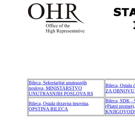
Bileca, Sekretarijat unutrasnjih
Bileca, Ostal
poslova, MINISTARSTVO
ZA OBNOVU 
UNUTRASNJIH POSLOVA RS
Bileca, SDK - 
Bileca, Ostala drzavna imovina,
(Platni pro
OPSTINA BILECA
KNJIGOVOD