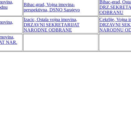
movina,
Bihac-grad, Osta
Bihac-grad, Vojna imovina-
rodnu
DRZ.SEKRETA
perspektivna, DSNO Sarajevo
ODBRANU
Izacic, Ostala vojna imovina,
Cekrlije, Vojna 
movina,
DRZAVNI SEKRETARIJAT
DRZAVNI SEK
NARODNE ODBRANE
NARODNU O
imovina,
AT NAR.