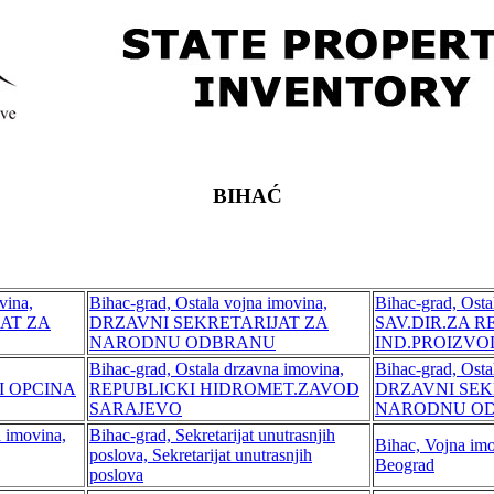
BIHAĆ
vina,
Bihac-grad, Ostala vojna imovina,
Bihac-grad, Osta
AT ZA
DRZAVNI SEKRETARIJAT ZA
SAV.DIR.ZA 
NARODNU ODBRANU
IND.PROIZV
Bihac-grad, Ostala drzavna imovina,
Bihac-grad, Osta
I OPCINA
REPUBLICKI HIDROMET.ZAVOD
DRZAVNI SEK
SARAJEVO
NARODNU O
a imovina,
Bihac-grad, Sekretarijat unutrasnjih
Bihac, Vojna im
poslova, Sekretarijat unutrasnjih
Beograd
poslova