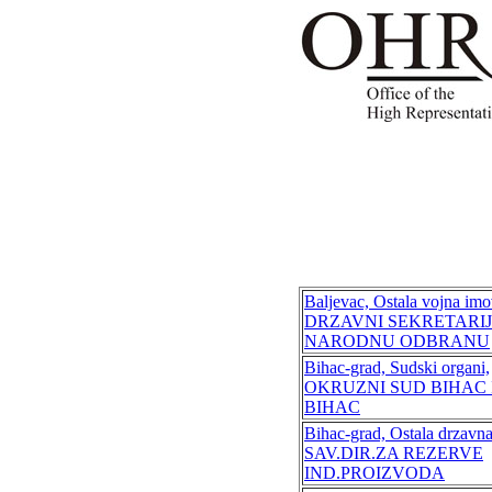
Baljevac, Ostala vojna imo
DRZAVNI SEKRETARIJ
NARODNU ODBRANU
Bihac-grad, Sudski organi,
OKRUZNI SUD BIHAC 
BIHAC
Bihac-grad, Ostala drzavn
SAV.DIR.ZA REZERVE
IND.PROIZVODA