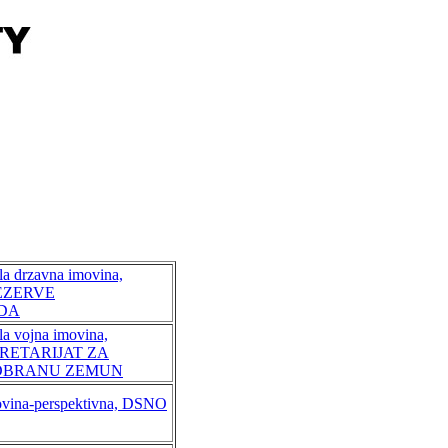
la drzavna imovina,
REZERVE
ODA
la vojna imovina,
RETARIJAT ZA
DBRANU ZEMUN
ovina-perspektivna, DSNO