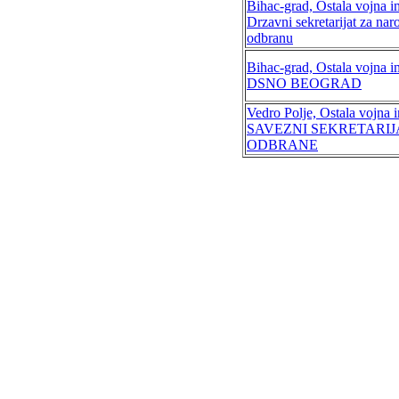
Bihac-grad, Ostala vojna i
Drzavni sekretarijat za na
odbranu
Bihac-grad, Ostala vojna i
DSNO BEOGRAD
Vedro Polje, Ostala vojna 
SAVEZNI SEKRETARIJ
ODBRANE