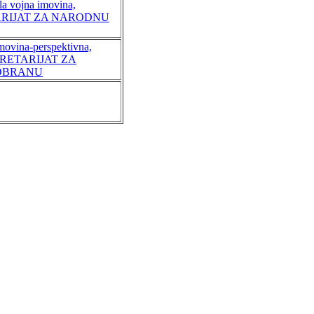
la vojna imovina,
RIJAT ZA NARODNU
imovina-perspektivna,
RETARIJAT ZA
DBRANU