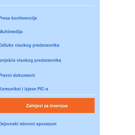
Press konferencije
Multimedija
Odluke visokog predstavnika
Izvješća visokog predstavnika
Pravni dokumenti
Komunikei i izjave PIC-a
Zahtjevi za intervjue
Dejtonski mirovni sporazum