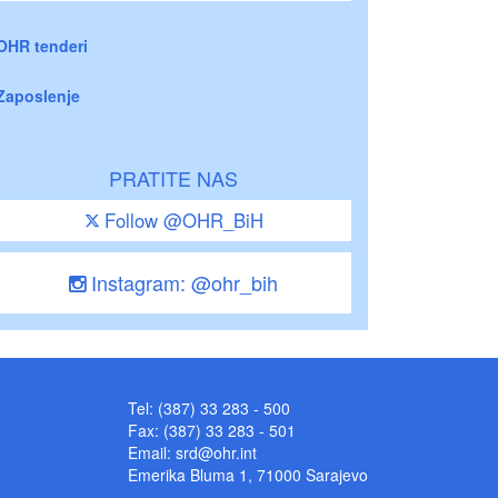
OHR tenderi
Zaposlenje
PRATITE NAS
Follow @OHR_BiH
Instagram: @ohr_bih
Tel: (387) 33 283 - 500
Fax: (387) 33 283 - 501
Email:
srd@ohr.int
Emerika Bluma 1, 71000 Sarajevo