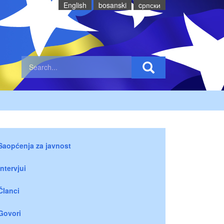
English
bosanski
cрпски
Saopćenja za javnost
Intervjui
Članci
Govori