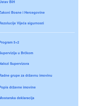
Ustav BiH
Zakoni Bosne i Hercegovine
Rezolucije Vijeća sigurnosti
Program 5+2
Supervizija u Brčkom
Nalozi Supervizora
Radne grupe za državnu imovinu
Popis državne imovine
Mostarska deklaracija