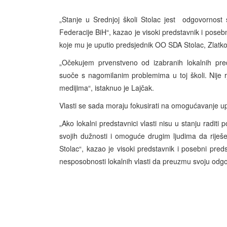
„Stanje u Srednjoj školi Stolac jest odgovornost st
Federacije BiH“, kazao je visoki predstavnik i pos
koje mu je uputio predsjednik OO SDA Stolac, Zlatk
„Očekujem prvenstveno od izabranih lokalnih pred
suoče s nagomilanim problemima u toj školi. Nije rj
medijima“, istaknuo je Lajčak.
Vlasti se sada moraju fokusirati na omogućavanje up
„Ako lokalni predstavnici vlasti nisu u stanju raditi
svojih dužnosti i omoguće drugim ljudima da riješ
Stolac“, kazao je visoki predstavnik i posebni preds
nesposobnosti lokalnih vlasti da preuzmu svoju odgo