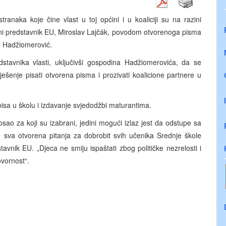
ranaka koje čine vlast u toj općini i u koaliciji su na razini
ebni predstavnik EU, Miroslav Lajčák, povodom otvorenoga pisma
o Hadžiomerović.
stavnika vlasti, uključivši gospodina Hadžiomerovića, da se
ešenje pisati otvorena pisma i prozivati koalicione partnere u
isa u školu i izdavanje svjedodžbi maturantima.
 posao za koji su izabrani, jedini mogući izlaz jest da odstupe sa
e sva otvorena pitanja za dobrobit svih učenika Srednje škole
tavnik EU. „Djeca ne smiju ispaštati zbog političke nezrelosti i
vornost“.