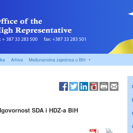
ika
Arhiva
Međunarodna zajednica u BiH
 odgovornost SDA i HDZ-a BiH