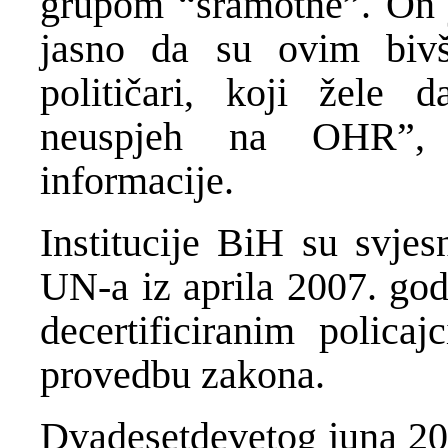
grupom “sramotne”. On j
jasno da su ovim bivš
političari, koji žele 
neuspjeh na OHR”, 
informacije.
Institucije BiH su svjes
UN-a iz aprila 2007. god
decertificiranim polica
provedbu zakona.
Dvadesetdevetog juna 200