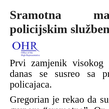
Sramotna man
policijskim službe
Prvi zamjenik visokog 
danas se susreo sa pre
policajaca.
Gregorian je rekao da s