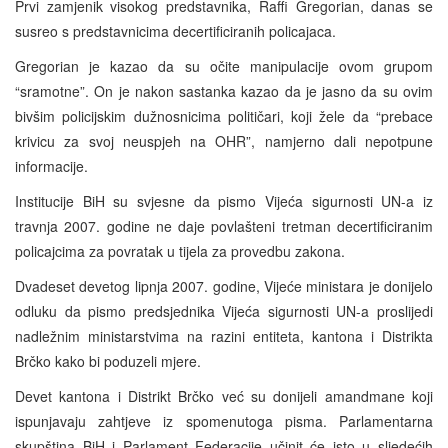
Prvi zamjenik visokog predstavnika, Raffi Gregorian, danas se
susreo s predstavnicima decertificiranih policajaca.
Gregorian je kazao da su očite manipulacije ovom grupom
“sramotne”. On je nakon sastanka kazao da je jasno da su ovim
bivšim policijskim dužnosnicima političari, koji žele da “prebace
krivicu za svoj neuspjeh na OHR”, namjerno dali nepotpune
informacije.
Institucije BiH su svjesne da pismo Vijeća sigurnosti UN-a iz
travnja 2007. godine ne daje povlašteni tretman decertificiranim
policajcima za povratak u tijela za provedbu zakona.
Dvadeset devetog lipnja 2007. godine, Vijeće ministara je donijelo
odluku da pismo predsjednika Vijeća sigurnosti UN-a proslijedi
nadležnim ministarstvima na razini entiteta, kantona i Distrikta
Brčko kako bi poduzeli mjere.
Devet kantona i Distrikt Brčko već su donijeli amandmane koji
ispunjavaju zahtjeve iz spomenutoga pisma. Parlamentarna
skupština BiH i Parlament Federacije učinit će isto u sljedećih