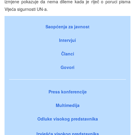
izmjene pokazuje da nema dileme kada je riječ o poruci pisma
Vijeća sigurnosti UN-a.
Saopćenja za javnost
Intervjui
Članci
Govori
Press konferencije
Multimedija
Odluke visokog predstavnika
Izvješća visokog predstavnika