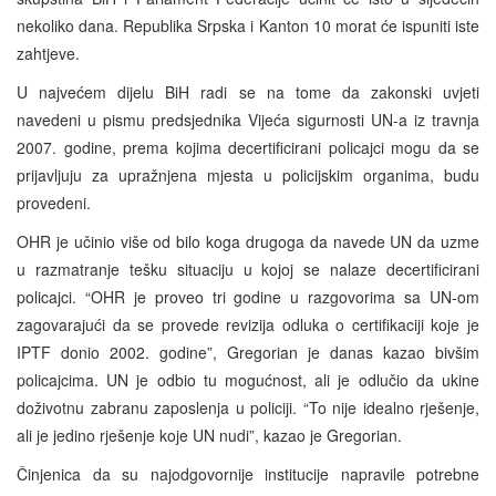
nekoliko dana. Republika Srpska i Kanton 10 morat će ispuniti iste
zahtjeve.
U najvećem dijelu BiH radi se na tome da zakonski uvjeti
navedeni u pismu predsjednika Vijeća sigurnosti UN-a iz travnja
2007. godine, prema kojima decertificirani policajci mogu da se
prijavljuju za upražnjena mjesta u policijskim organima, budu
provedeni.
OHR je učinio više od bilo koga drugoga da navede UN da uzme
u razmatranje tešku situaciju u kojoj se nalaze decertificirani
policajci. “OHR je proveo tri godine u razgovorima sa UN-om
zagovarajući da se provede revizija odluka o certifikaciji koje je
IPTF donio 2002. godine”, Gregorian je danas kazao bivšim
policajcima. UN je odbio tu mogućnost, ali je odlučio da ukine
doživotnu zabranu zaposlenja u policiji. “To nije idealno rješenje,
ali je jedino rješenje koje UN nudi”, kazao je Gregorian.
Činjenica da su najodgovornije institucije napravile potrebne