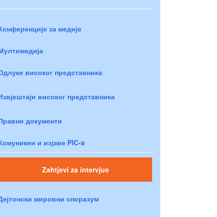
Конференције за медије
Мултимедија
Одлуке високог представника
Извјештаји високог представника
Правни документи
Комуникеи и изјаве PIC-a
Zahtjevi za intervjue
Дејтонски мировни споразум