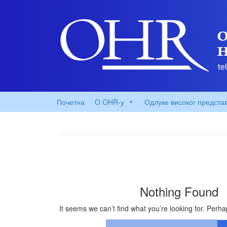
Почетна
O OHR-у
Одлуке високог предста
Nothing Found
It seems we can’t find what you’re looking for. Perh