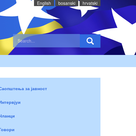
English
bosanski
hrvatski
Саопштења за јавност
Интервјуи
Чланци
Говори