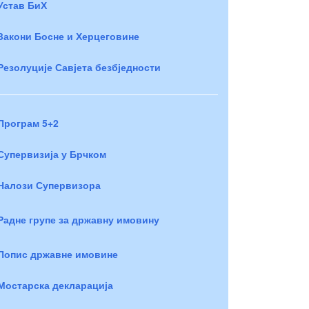
Устав БиХ
Закони Босне и Херцеговине
Резолуције Савјета безбједности
Програм 5+2
Супервизија у Брчком
Налози Супервизора
Радне групе за државну имовину
Попис државне имовине
Мостарска декларација