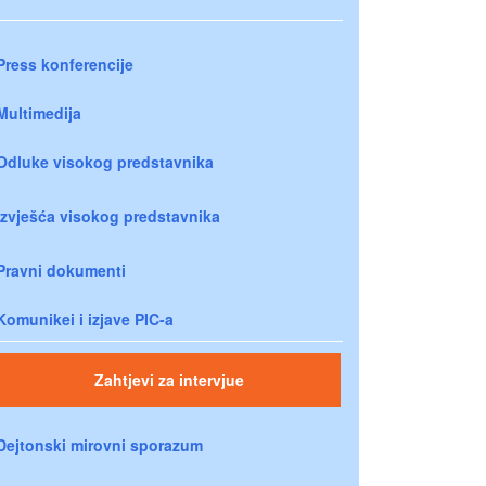
Press konferencije
Multimedija
Odluke visokog predstavnika
Izvješća visokog predstavnika
Pravni dokumenti
Komunikei i izjave PIC-a
Zahtjevi za intervjue
Dejtonski mirovni sporazum