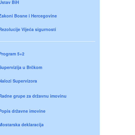
Ustav BiH
Zakoni Bosne i Hercegovine
Rezolucije Vijeća sigurnosti
Program 5+2
Supervizija u Brčkom
Nalozi Supervizora
Radne grupe za državnu imovinu
Popis državne imovine
Mostarska deklaracija