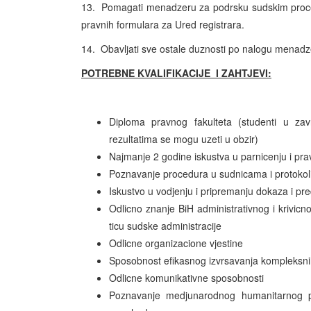
13.
Pomagati menadzeru za podrsku sudskim proces
pravnih formulara za Ured registrara.
14.
Obavljati sve ostale duznosti po nalogu menad
POTREBNE KVALIFIKACIJE I ZAHTJEVI:
Diploma pravnog fakulteta (studenti u za
rezultatima se mogu uzeti u obzir)
Najmanje 2 godine iskustva u parnicenju i prav
Poznavanje procedura u sudnicama i protoko
Iskustvo u vodjenju i pripremanju dokaza i pr
Odlicno znanje BiH administrativnog i krivicn
ticu sudske administracije
Odlicne organizacione vjestine
Sposobnost efikasnog izvrsavanja kompleksni
Odlicne komunikativne sposobnosti
Poznavanje medjunarodnog humanitarnog pra