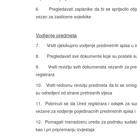
6.
Pregledavati zapisnike da bi se sprijecilo objav
vezan za zasticene svjedoke
Vodjenje predmeta
7.
Vrsiti cjelokupno vodjenje predmetnih spisa u 
8.
Pregledavati sve dokumente koje su poslate s
9.
Vrsiti reviziju svih dokumenata vezanih za pr
registrara
10.
Vrsiti redovnu reviziju predmeta da bi se omog
su odredjeni od strane pretresnih vijeca
11.
Pobrinuti se da Ured registrara i odsjek za s
vezane za vodjenje pojedinacnih predmetnih spisa i
12.
Pomagati menadzeru ureda za podrsku sudskim p
kao i pri pripremanju izvjestaja.