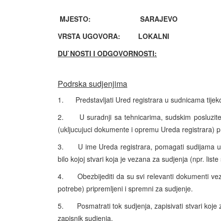
MJESTO: SARAJEVO
VRSTA UGOVORA: LOKALNI
DU`NOSTI I ODGOVORNOSTI:
Podrska sudjenjima
1.
Predstavljati Ured registrara u sudnicama tije
2.
U suradnji sa tehnicarima, sudskim posluzit
(ukljucujuci dokumente i opremu Ureda registrara) p
3.
U ime Ureda registrara, pomagati sudijama u p
bilo kojoj stvari koja je vezana za sudjenja (npr. lis
4.
Obezbijediti da su svi relevanti dokumenti vez
potrebe) pripremljeni i spremni za sudjenje.
5.
Posmatrati tok sudjenja, zapisivati stvari koje 
zapisnik sudjenja.