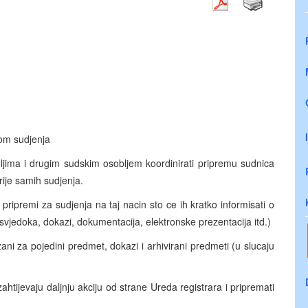
kom sudjenja
eljima i drugim sudskim osobljem koordinirati pripremu sudnica
rije samih sudjenja.
ripremi za sudjenja na taj nacin sto ce ih kratko informisati o
te svjedoka, dokazi, dokumentacija, elektronske prezentacija itd.)
ani za pojedini predmet, dokazi i arhivirani predmeti (u slucaju
zahtijevaju daljnju akciju od strane Ureda registrara i pripremati