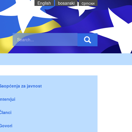
English
bosanski
cрпски
Saopćenja za javnost
Intervjui
Članci
Govori