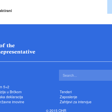
aktirani
m 5+2
izija u Brčkom
Tenderi
ka deklaracija
Zaposlenje
državne imovine
Zahtjevi za intervjue
© 2015 OHR