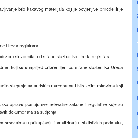
ljivanje bilo kakavog materijala koji je povjerljive prirode ili je
ime Ureda registrara
udskom sluzbeniku od strane sluzbenika Ureda registrara
edmet koji su unaprijed pripremljeni od strane sluzbenika Ureda
ucilo slaganje sa sudskim naredbama i bilo kojim rokovima koji
udsku upravu postuju sve relevatne zakone i regulative koje su
 svih dokumenata sa sudjenja.
rocesima u prikupljanju i analiziranju statistickih podataka,