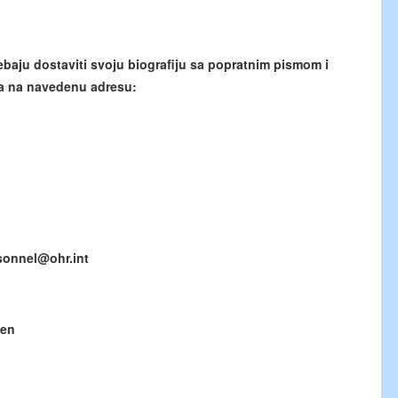
baju dostaviti svoju biografiju sa popratnim pismom i
 na navedenu adresu:
onnel@ohr.int
den