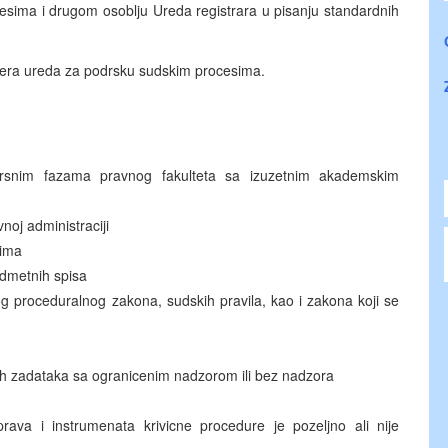
ima i drugom osoblju Ureda registrara u pisanju standardnih
zera ureda za podrsku sudskim procesima.
vrsnim fazama pravnog fakulteta sa izuzetnim akademskim
noj administraciji
lima
edmetnih spisa
og proceduralnog zakona, sudskih pravila, kao i zakona koji se
h zadataka sa ogranicenim nadzorom ili bez nadzora
va i instrumenata krivicne procedure je pozeljno ali nije