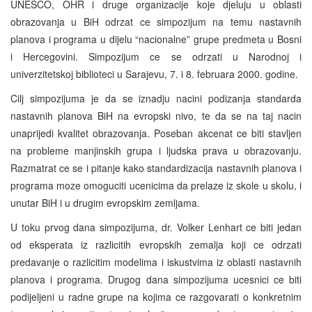
UNESCO, OHR i druge organizacije koje djeluju u oblasti
obrazovanja u BiH odrzat ce simpozijum na temu nastavnih
planova i programa u dijelu “nacionalne” grupe predmeta u Bosni
i Hercegovini. Simpozijum ce se odrzati u Narodnoj i
univerzitetskoj biblioteci u Sarajevu, 7. i 8. februara 2000. godine.
Cilj simpozijuma je da se iznadju nacini podizanja standarda
nastavnih planova BiH na evropski nivo, te da se na taj nacin
unaprijedi kvalitet obrazovanja. Poseban akcenat ce biti stavljen
na probleme manjinskih grupa i ljudska prava u obrazovanju.
Razmatrat ce se i pitanje kako standardizacija nastavnih planova i
programa moze omoguciti ucenicima da prelaze iz skole u skolu, i
unutar BiH i u drugim evropskim zemljama.
U toku prvog dana simpozijuma, dr. Volker Lenhart ce biti jedan
od eksperata iz razlicitih evropskih zemalja koji ce odrzati
predavanje o razlicitim modelima i iskustvima iz oblasti nastavnih
planova i programa. Drugog dana simpozijuma ucesnici ce biti
podijeljeni u radne grupe na kojima ce razgovarati o konkretnim