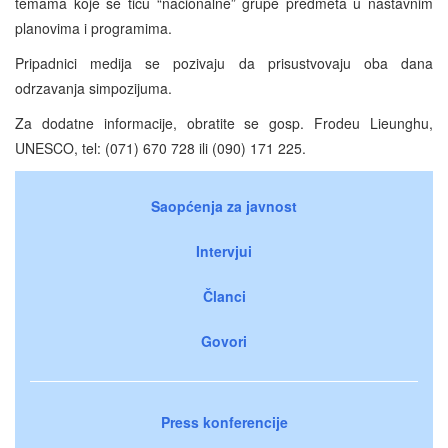
temama koje se ticu “nacionalne” grupe predmeta u nastavnim
planovima i programima.
Pripadnici medija se pozivaju da prisustvovaju oba dana
odrzavanja simpozijuma.
Za dodatne informacije, obratite se gosp. Frodeu Lieunghu,
UNESCO, tel: (071) 670 728 ili (090) 171 225.
Saopćenja za javnost
Intervjui
Članci
Govori
Press konferencije