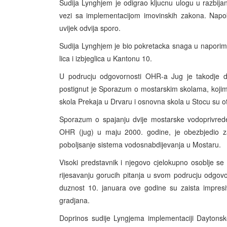
Sudija Lynghjem je odigrao kljucnu ulogu u razbij
vezi sa implementacijom imovinskih zakona. Napo
uvijek odvija sporo.
Sudija Lynghjem je bio pokretacka snaga u naporima 
lica i izbjeglica u Kantonu 10.
U podrucju odgovornosti OHR-a Jug je takodje d
postignut je Sporazum o mostarskim skolama, kojim
skola Prekaja u Drvaru i osnovna skola u Stocu su otv
Sporazum o spajanju dvije mostarske vodoprivre
OHR (jug) u maju 2000. godine, je obezbjedio z
poboljsanje sistema vodosnabdijevanja u Mostaru.
Visoki predstavnik i njegovo cjelokupno osoblje se
rijesavanju gorucih pitanja u svom podrucju odgovo
duznost 10. januara ove godine su zaista impresiv
gradjana.
Doprinos sudije Lyngjema implementaciji Daytons