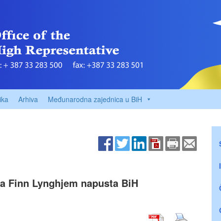
ika
Arhiva
Međunarodna zajednica u BiH
ja Finn Lynghjem napusta BiH