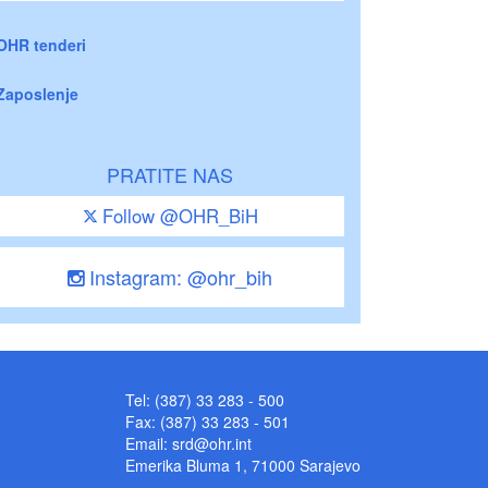
OHR tenderi
Zaposlenje
PRATITE NAS
Follow @OHR_BiH
Instagram: @ohr_bih
Tel: (387) 33 283 - 500
Fax: (387) 33 283 - 501
Email:
srd@ohr.int
Emerika Bluma 1, 71000 Sarajevo