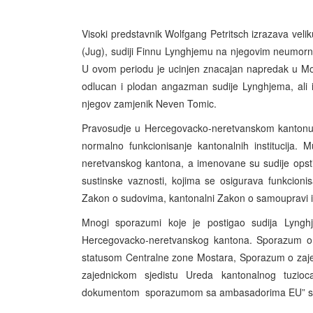
Visoki predstavnik Wolfgang Petritsch izrazava ve
(Jug), sudiji Finnu Lynghjemu na njegovim neumorni
U ovom periodu je ucinjen znacajan napredak u Mos
odlucan i plodan angazman sudije Lynghjema, ali i
njegov zamjenik Neven Tomic.
Pravosudje u Hercegovacko-neretvanskom kantonu j
normalno funkcionisanje kantonalnih institucija. 
neretvanskog kantona, a imenovane su sudije opst
sustinske vaznosti, kojima se osigurava funkcion
Zakon o sudovima, kantonalni Zakon o samoupravi i 
Mnogi sporazumi koje je postigao sudija Lynghje
Hercegovacko-neretvanskog kantona. Sporazum o C
statusom Centralne zone Mostara, Sporazum o zaje
zajednickom sjedistu Ureda kantonalnog tuzioc
dokumentom ­ sporazumom sa ambasadorima EU” se