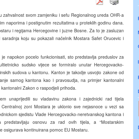
liku zahvalnost svom zamjeniku i sefu Regionalnog ureda OHR-a
m naporima i postignutim rezultatima u proteklih godinu dana.
taru i regijama Hercegovine i juzne Bosne. Za to je zasluzan
 saradnja koju su pokazali načelnik Mostara Safet Orucevic i
e napokon pocelo funkcionisati, sto predstavlja preduslov za
Multietnicko sudsko vijece se formiralo unutar Hercegovacko-
inskih sudova u kantonu. Kanton je takodje usvojio zakone od
isanje samog kantona kao i pravosudja, na primjer kantonalni
kantonalni Zakon o raspodjeli prihoda.
m unaprijedili su vladavinu zakona i zajednicki rad tijela
entralnoj zoni Mostara je uklonio sve nejasnoce u vezi sa
dnickom sjedistu Vlade Hercegovacko-neretvanskog kantona i
a predstavljaju osnovu za rad ovih tijela, a “Mostarskim
 osigurava kontinuirana pomoc EU Mostaru.