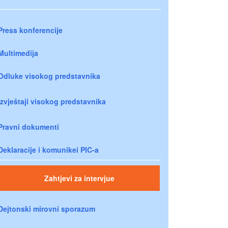
Press konferencije
Multimedija
Odluke visokog predstavnika
Izvještaji visokog predstavnika
Pravni dokumenti
Deklaracije i komunikei PIC-a
Zahtjevi za intervjue
Dejtonski mirovni sporazum