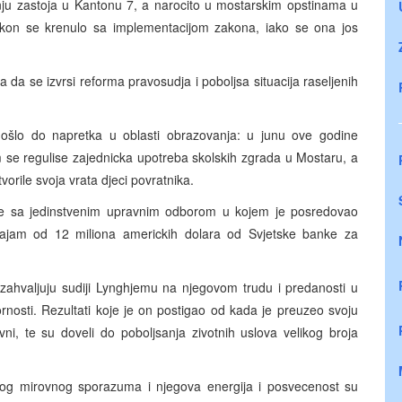
anju zastoja u Kantonu 7, a narocito u mostarskim opstinama u
kon se krenulo sa implementacijom zakona, iako se ona jos
da se izvrsi reforma pravosudja i poboljsa situacija raseljenih
ošlo do napretka u oblasti obrazovanja: u junu ove godine
 se regulise zajednicka upotreba skolskih zgrada u Mostaru, a
orile svoja vrata djeci povratnika.
de sa jedinstvenim upravnim odborom u kojem je posredovao
ajam od 12 miliona americkih dolara od Svjetske banke za
 zahvaljuju sudiji Lynghjemu na njegovom trudu i predanosti u
rnosti. Rezultati koje je on postigao od kada je preuzeo svoju
ni, te su doveli do poboljsanja zivotnih uslova velikog broja
kog mirovnog sporazuma i njegova energija i posvecenost su