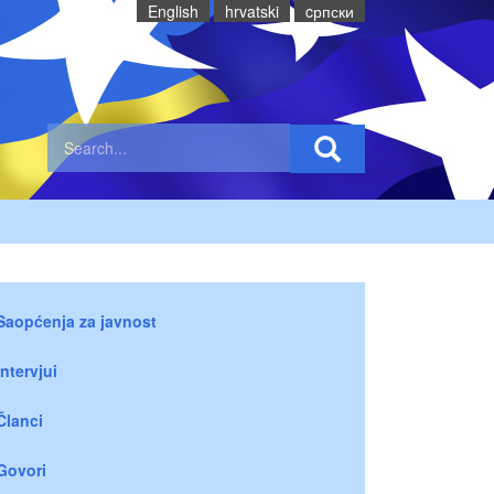
English
hrvatski
cрпски
Saopćenja za javnost
Intervjui
Članci
Govori