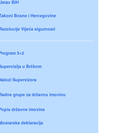
Ustav BiH
Zakoni Bosne i Hercegovine
Rezolucije Vijeća sigurnosti
Program 5+2
Supervizija u Brčkom
Nalozi Supervizora
Radne grupe za državnu imovinu
Popis državne imovine
Mostarska deklaracija