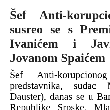
Šef Anti-korup
susreo se s Pre
Ivanićem i Jav
Jovanom Spaićem
Šef Anti-korupcion
predstavnika, sudac
Dauster), danas se u Ba
Republike Srpske, Ml