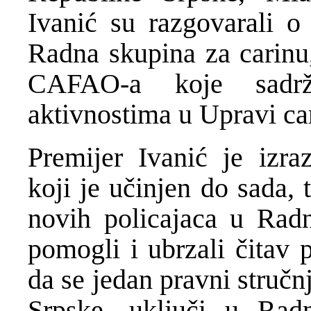
Ivanić su razgovarali o 
Radna skupina za carinu,
CAFAO-a koje sadrž
aktivnostima u Upravi ca
Premijer Ivanić je izra
koji je učinjen do sada, 
novih policajaca u Rad
pomogli i ubrzali čitav 
da se jedan pravni struč
Srpske, uključi u Rad