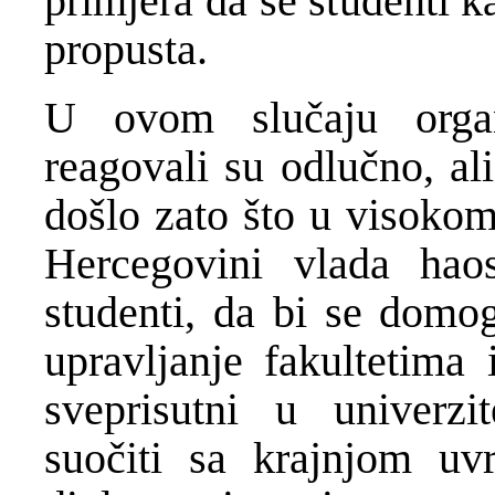
primjera da se studenti k
propusta.
U ovom slučaju organ
reagovali su odlučno, ali
došlo zato što u visokom
Hercegovini vlada hao
studenti, da bi se domog
upravljanje fakultetima 
sveprisutni u univerz
suočiti sa krajnjom u