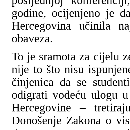
posljednjoj konferenci
godine, ocijenjeno je d
Hercegovina učinila na
obaveza.
To je sramota za cijelu 
nije to što nisu ispunj
činjenica da se student
odigrati vodeću ulogu u
Hercegovine – tretira
Donošenje Zakona o vi