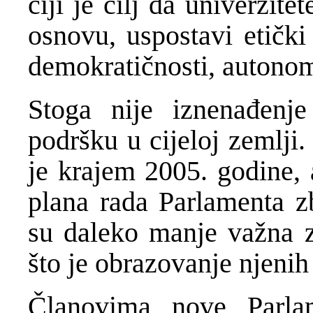
čiji je cilj da univerzite
osnovu, uspostavi etički
demokratičnosti, autono
Stoga nije iznenađenj
podršku u cijeloj zemlji
je krajem 2005. godine, 
plana rada Parlamenta zb
su daleko manje važna 
što je obrazovanje njenih
Članovima nove Parla