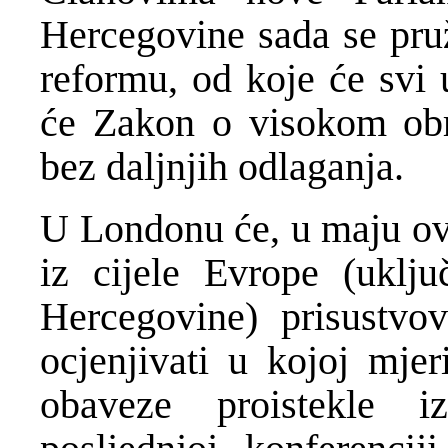
Hercegovine sada se pruž
reformu, od koje će svi u
će Zakon o visokom obra
bez daljnjih odlaganja.
U Londonu će, u maju ove
iz cijele Evrope (uklju
Hercegovine) prisustvo
ocjenjivati u kojoj mje
obaveze proistekle 