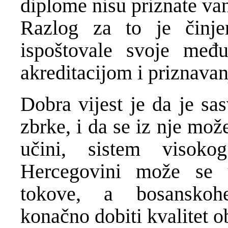
diplome nisu priznate va
Razlog za to je činje
ispoštovale svoje međ
akreditacijom i priznava
Dobra vijest je da je sa
zbrke, i da se iz nje mož
učini, sistem visok
Hercegovini može se u
tokove, a bosanskoh
konačno dobiti kvalitet 