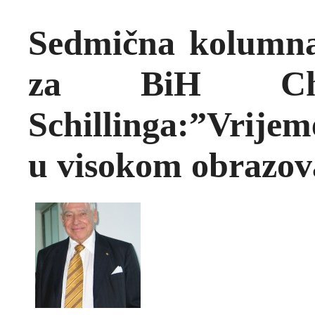
Sedmična kolumna
za BiH Chri
Schillinga:”Vrijeme
u visokom obrazov