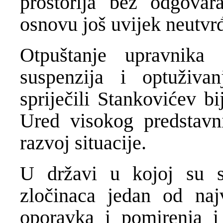
prostorija bez odgovara
osnovu još uvijek neutvrđ
Otpuštanje upravnika
suspenzija i optuživa
spriječili Stankovićev b
Ured visokog predstavnik
razvoj situacije.
U državi u kojoj su su
zločinaca jedan od najv
oporavka i pomirenja i