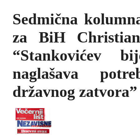
Sedmična kolumna
za BiH Christian
“Stankovićev bi
naglašava potr
državnog zatvora”