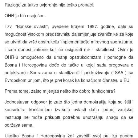
Razloge za takvo uvjerenje nije teško pronaći.
OHR je bio uspješan.
Tzv. “Bonske ovlasti”, uvedene krajem 1997. godine, dale su
mogućnost Visokom predstavniku da smjenjuje zvaničnike za koje
se utvrdi da vrše opstrukciju implementacije mirovnog sporazuma,
i sam donosi zakone koji će osigurati mir i stabilnost. Ovim je
OHR-u omogućeno da umanji opstrukcionizam i pomogne da
Bosna i Hercegovina dođe do tačke u kojoj sada pregovara o
potpisivanju Sporazuma o stabilizaciji i pridruživanju (
SAA
) sa
Evropskom unijom, što je prvi korak ka konačnom članstvu u EU.
Prema tome, zašto mijenjati nešto što dobro funkcionira?
Jednostavan odgovor je zato što jedna demokratija koja se štiti i
konsolidira korištenjem izvršnih ovlasti datih jednoj vanjskoj
instituciji ne može prikupiti potrebnu unutrašnju snagu da se
održava sama.
Ukoliko Bosna i Hercegovina želi završiti svoj put ka punom