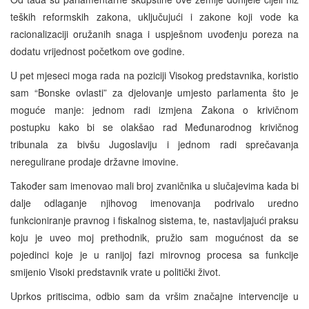
teških reformskih zakona, uključujući i zakone koji vode ka
racionalizaciji oružanih snaga i uspješnom uvođenju poreza na
dodatu vrijednost početkom ove godine.
U pet mjeseci moga rada na poziciji Visokog predstavnika, koristio
sam “Bonske ovlasti” za djelovanje umjesto parlamenta što je
moguće manje: jednom radi izmjena Zakona o krivičnom
postupku kako bi se olakšao rad Međunarodnog krivičnog
tribunala za bivšu Jugoslaviju i jednom radi sprečavanja
neregulirane prodaje državne imovine.
Također sam imenovao mali broj zvaničnika u slučajevima kada bi
dalje odlaganje njihovog imenovanja podrivalo uredno
funkcioniranje pravnog i fiskalnog sistema, te, nastavljajući praksu
koju je uveo moj prethodnik, pružio sam mogućnost da se
pojedinci koje je u ranijoj fazi mirovnog procesa sa funkcije
smijenio Visoki predstavnik vrate u politički život.
Uprkos pritiscima, odbio sam da vršim značajne intervencije u