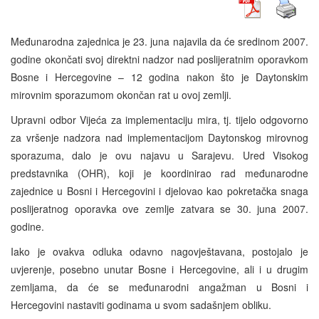
Međunarodna zajednica je 23. juna najavila da će sredinom 2007.
godine okončati svoj direktni nadzor nad poslijeratnim oporavkom
Bosne i Hercegovine – 12 godina nakon što je Daytonskim
mirovnim sporazumom okončan rat u ovoj zemlji.
Upravni odbor Vijeća za implementaciju mira, tj. tijelo odgovorno
za vršenje nadzora nad implementacijom Daytonskog mirovnog
sporazuma, dalo je ovu najavu u Sarajevu. Ured Visokog
predstavnika (OHR), koji je koordinirao rad međunarodne
zajednice u Bosni i Hercegovini i djelovao kao pokretačka snaga
poslijeratnog oporavka ove zemlje zatvara se 30. juna 2007.
godine.
Iako je ovakva odluka odavno nagovještavana, postojalo je
uvjerenje, posebno unutar Bosne i Hercegovine, ali i u drugim
zemljama, da će se međunarodni angažman u Bosni i
Hercegovini nastaviti godinama u svom sadašnjem obliku.