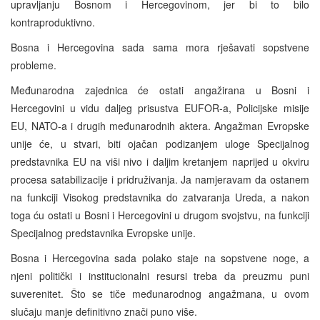
upravljanju Bosnom i Hercegovinom, jer bi to bilo
kontraproduktivno.
Bosna i Hercegovina sada sama mora rješavati sopstvene
probleme.
Međunarodna zajednica će ostati angažirana u Bosni i
Hercegovini u vidu daljeg prisustva EUFOR-a, Policijske misije
EU, NATO-a i drugih međunarodnih aktera. Angažman Evropske
unije će, u stvari, biti ojačan podizanjem uloge Specijalnog
predstavnika EU na viši nivo i daljim kretanjem naprijed u okviru
procesa satabilizacije i pridruživanja. Ja namjeravam da ostanem
na funkciji Visokog predstavnika do zatvaranja Ureda, a nakon
toga ću ostati u Bosni i Hercegovini u drugom svojstvu, na funkciji
Specijalnog predstavnika Evropske unije.
Bosna i Hercegovina sada polako staje na sopstvene noge, a
njeni politički i institucionalni resursi treba da preuzmu puni
suverenitet. Što se tiče međunarodnog angažmana, u ovom
slučaju manje definitivno znači puno više.