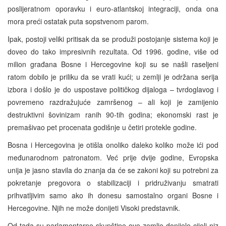
poslijeratnom oporavku i euro-atlantskoj integraciji, onda ona
mora preći ostatak puta sopstvenom parom.
Ipak, postoji veliki pritisak da se produži postojanje sistema koji je
doveo do tako impresivnih rezultata. Od 1996. godine, više od
milion građana Bosne i Hercegovine koji su se našli raseljeni
ratom dobilo je priliku da se vrati kući; u zemlji je održana serija
izbora i došlo je do uspostave političkog dijaloga – tvrdoglavog i
povremeno razdražujuće zamršenog – ali koji je zamijenio
destruktivni šovinizam ranih 90-tih godina; ekonomski rast je
premašivao pet procenata godišnje u četiri protekle godine.
Bosna i Hercegovina je otišla onoliko daleko koliko može ići pod
međunarodnom patronatom. Već prije dvije godine, Evropska
unija je jasno stavila do znanja da će se zakoni koji su potrebni za
pokretanje pregovora o stabilizaciji i pridruživanju smatrati
prihvatljivim samo ako ih donesu samostalno organi Bosne i
Hercegovine. Njih ne može donijeti Visoki predstavnik.
Od tada su parlamentarne skupštine ove zemlje donijele cijeli niz