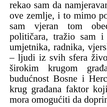
rekao sam da namjeravam
ove zemlje, i to mimo po
sam vjeran tom obeća
političara, tražio sam i
umjetnika, radnika, vjer
– ljudi iz svih sfera živ
širokim krugom građ
budućnost Bosne i Herce
krug građana faktor koj
mora omogućiti da doprin