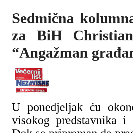
Sedmična kolumna
za BiH Christian
“Angažman građan
U ponedjeljak ću okonč
visokog predstavnika i 