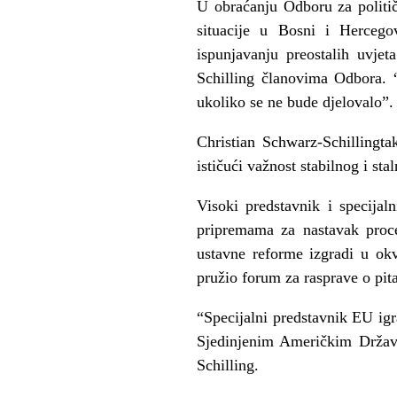
U obraćanju Odboru za politič
situacije u Bosni i Hercego
ispunjavanju preostalih uvjet
Schilling članovima Odbora. “
ukoliko se ne bude djelovalo”.
Christian Schwarz-Schillingt
ističući važnost stabilnog i st
Visoki predstavnik i specijal
pripremama za nastavak proc
ustavne reforme izgradi u okv
pružio forum za rasprave o pit
“Specijalni predstavnik EU igr
Sjedinjenim Američkim Država
Schilling.