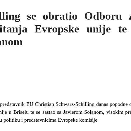
lling se obratio Odboru z
itanja Evropske unije te
lanom
i predstavnik EU Christian Schwarz-Schilling danas popodne o
nije u Briselu te se sastao sa Javierom Solanom, visokim p
u politiku i predstavnicima Evropske komisije.