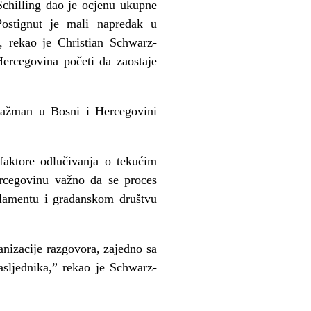
Schilling dao je ocjenu ukupne
Postignut je mali napredak u
”, rekao je Christian Schwarz-
Hercegovina početi da zaostaje
ngažman u Bosni i Hercegovini
 faktore odlučivanja o tekućim
rcegovinu važno da se proces
arlamentu i građanskom društvu
anizacije razgovora, zajedno sa
sljednika,” rekao je Schwarz-