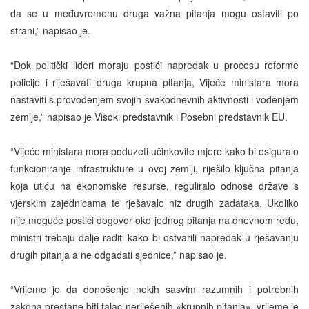
da se u međuvremenu druga važna pitanja mogu ostaviti po
strani,” napisao je.
“Dok politički lideri moraju postići napredak u procesu reforme
policije i riješavati druga krupna pitanja, Vijeće ministara mora
nastaviti s provođenjem svojih svakodnevnih aktivnosti i vođenjem
zemlje,” napisao je
Visoki predstavnik i Posebni predstavnik EU
.
“Vijeće ministara mora poduzeti učinkovite mjere kako bi osiguralo
funkcioniranje infrastrukture u ovoj zemlji, riješilo ključna pitanja
koja utiču na ekonomske resurse, reguliralo odnose države s
vjerskim zajednicama te rješavalo niz drugih zadataka. Ukoliko
nije moguće postići dogovor oko jednog pitanja na dnevnom redu,
ministri trebaju dalje raditi kako bi ostvarili napredak u rješavanju
drugih pitanja a ne odgađati sjednice,” napisao je.
“Vrijeme je da donošenje nekih sasvim razumnih i potrebnih
zakona prestane biti talac neriješenih «krupnih pitanja», vrijeme je