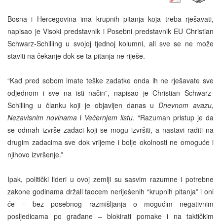
Bosna i Hercegovina ima krupnih pitanja koja treba rješavati,
napisao je Visoki predstavnik i Posebni predstavnik EU Christian
Schwarz-Schilling u svojoj tjednoj kolumni, ali sve se ne može
staviti na čekanje dok se ta pitanja ne riješe.
“Kad pred sobom imate teške zadatke onda ih ne rješavate sve
odjednom i sve na isti način”, napisao je Christian Schwarz-
Schilling u članku koji je objavljen danas u
Dnevnom avazu,
Nezavisnim novinama
i
Večernjem listu
. “Razuman pristup je da
se odmah izvrše zadaci koji se mogu izvršiti, a nastavi raditi na
drugim zadacima sve dok vrijeme i bolje okolnosti ne omoguće i
njihovo izvršenje.”
Ipak, politički lideri u ovoj zemlji su sasvim razumne i potrebne
zakone godinama držali taocem neriješenih “krupnih pitanja” i oni
će – bez posebnog razmišljanja o mogućim negativnim
posljedicama po građane – blokirati pomake i na taktičkim