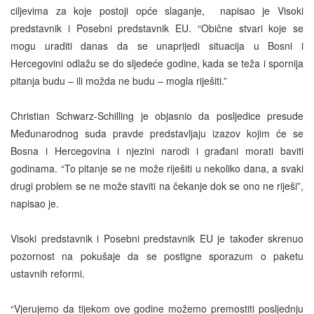
ciljevima za koje postoji opće slaganje,
napisao je Visoki
predstavnik i Posebni predstavnik EU. “Obične stvari koje se
mogu uraditi danas da se unaprijedi situacija u Bosni i
Hercegovini odlažu se do sljedeće godine, kada se teža i spornija
pitanja budu – ili možda ne budu – mogla riješiti.”
Christian Schwarz-Schilling je objasnio da posljedice presude
Međunarodnog suda pravde predstavljaju izazov kojim će se
Bosna i Hercegovina i njezini narodi i građani morati baviti
godinama. “To pitanje se ne može riješiti u nekoliko dana, a svaki
drugi problem se ne može staviti na čekanje dok se ono ne riješi”,
napisao je.
Visoki predstavnik i Posebni predstavnik EU je također skrenuo
pozornost na pokušaje da se postigne sporazum o paketu
ustavnih reformi.
“Vjerujemo da tijekom ove godine možemo premostiti posljednju