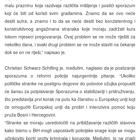
malu prazninu koja razdvaja različita mišljenja i postići sporazum
koji će biti od koristi svim građanima. Znamo da se ovo neće
desiti sutra, a znamo i to da se neće desiti bez konzistentnog i
konstruktivnog angažmana stranaka koje moraju zadržati kurs
tokom mjeseci pregovaranja. Ovaj problem se ne može riješiti za
nekoliko dana, i svaki drugi problem se ne može staviti na čekanje
dok se on ne riješi,” napisao je.
Christian Schwarz-Schilling je, međutim, naglasio da je postizanje
sporazuma o reformi policije najurgentnije pitanje. “Ukoliko
političke stranke ne postignu dogovor do polovice ožujka propustit
će šansu za potpisivanje Sporazuma o stabilizaciji i pridruživanju,
što predstavlja prvi korak na putu ka članstvu u Europskoj uniji koji
će omogućiti Europskoj uniji da proširi i intenzivira pomoć koju
pruža Bosni i Hercegovini.
“Stranke se moraju usredotočiti na približavanje različtih stavova
kako bismo u BiH mogli uspostaviti policijske snage koje se mogu
učinkovito boriti protiv kriminala i korupcije. Međutim, to ne znači