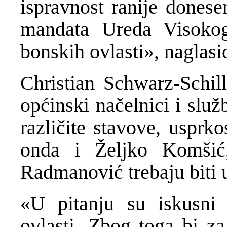
ispravnost ranije dones
mandata Ureda Visokog
bonskih ovlasti», naglas
Christian Schwarz-Schill
općinski načelnici i služ
različite stavove, uspr
onda i Željko Komšić,
Radmanović trebaju biti u
«U pitanju su iskusni p
ovlasti. Zbog toga bi za