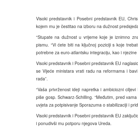
Visoki predstavnik i Posebni predstavnik EU, Chris
kojem mu je čestitao na izboru na dužnost predsjedat
“Stupate na dužnost u vrijeme koje je iznimno zn
pismu. “Vi ćete biti na ključnoj poziciji s koje tre
potrebne za euro-atlantsku integraciju, kao i njezi
Visoki predstavnik i Posebni predstavnik EU naglasio 
se Vijeće ministara vrati radu na reformama i ba
rada”.
“Vaša privrženost ideji napretka i ambiciozni ciljevi
piše gosp. Schwarz-Schilling. “Međutim, pred vama j
uvjeta za potpisivanje Sporazuma o stabilizaciji i pri
Visoki predstavnik i Posebni predstavnik EU zaključi
i ponudivši mu potporu njegova Ureda.