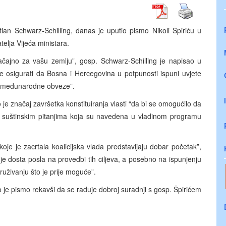
tian Schwarz-Schilling, danas je uputio pismo Nikoli Špiriću u
elja Vijeća ministara.
ačajno za vašu zemlju”, gosp. Schwarz-Schilling je napisao u
bate osigurati da Bosna i Hercegovina u potpunosti ispuni uvjete
ne međunarodne obveze”.
je značaj završetka konstituiranja vlasti “da bi se omogućilo da
vi suštinskim pitanjima koja su navedena u vladinom programu
 koje je zacrtala koalicijska vlada predstavljaju dobar početak”,
e dosta posla na provedbi tih ciljeva, a posebno na ispunjenju
druživanju što je prije moguće”.
o je pismo rekavši da se raduje dobroj suradnji s gosp. Špirićem