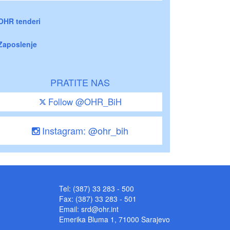
OHR tenderi
Zaposlenje
PRATITE NAS
Follow @OHR_BiH
Instagram: @ohr_bih
Tel: (387) 33 283 - 500
Fax: (387) 33 283 - 501
Email:
srd@ohr.int
Emerika Bluma 1, 71000 Sarajevo