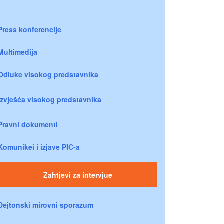
Press konferencije
Multimedija
Odluke visokog predstavnika
Izvješća visokog predstavnika
Pravni dokumenti
Komunikei i izjave PIC-a
Zahtjevi za intervjue
Dejtonski mirovni sporazum