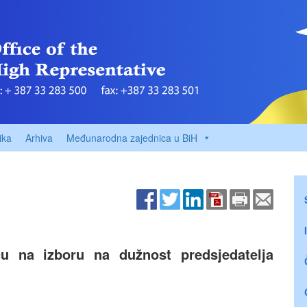
ika
Arhiva
Međunarodna zajednica u BiH
iću na izboru na dužnost predsjedatelja