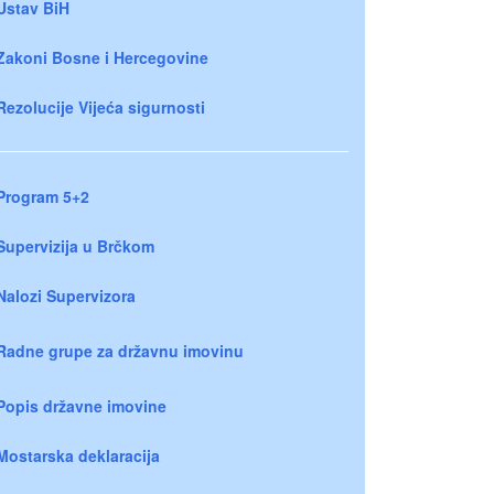
Ustav BiH
Zakoni Bosne i Hercegovine
Rezolucije Vijeća sigurnosti
Program 5+2
Supervizija u Brčkom
Nalozi Supervizora
Radne grupe za državnu imovinu
Popis državne imovine
Mostarska deklaracija