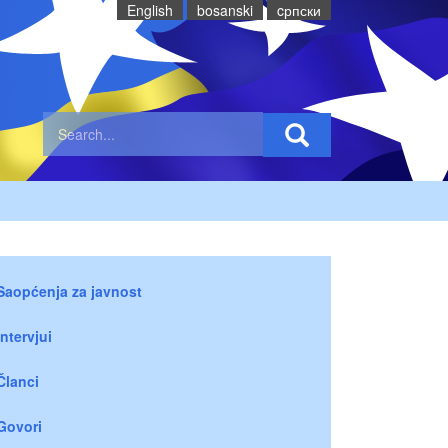
English
bosanski
cрпски
Saopćenja za javnost
Intervjui
Članci
Govori