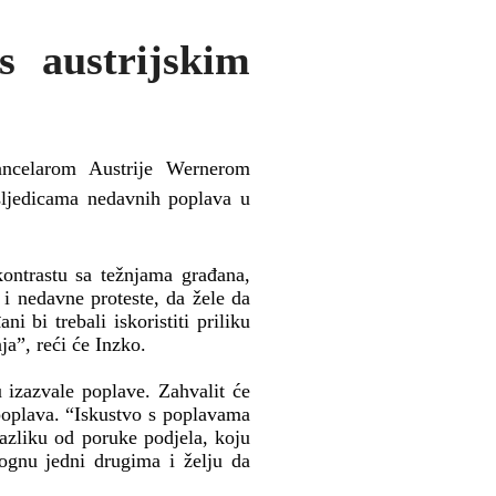
s austrijskim
ancelarom Austrije Wernerom
sljedicama nedavnih poplava u
kontrastu sa težnjama građana,
 i nedavne proteste, da žele da
i bi trebali iskoristiti priliku
ja”, reći će Inzko.
 izazvale poplave. Zahvalit će
poplava. “Iskustvo s poplavama
azliku od poruke podjela, koju
mognu jedni drugima i želju da