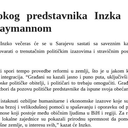
okog predstavnika Inzka 
Faymannom
n Inzko večeras će se u Sarajevu sastati sa saveznim k
arati o trenutačnim političkim izazovima i stravičnim po
ti spori tempo provedbe reformi u zemlji, što je u jakom 
 integracija. “Građani su kazali jasno i puno puta, uključivši
e političke obitelji, i političari to trebaju omogućiti. Građan
zbori da pozovu političke predstavnike da ispune svoja obećan
 istaknuti ozbiljne humanitarne i ekonomske izazove koje su
 na brzoj i velikodušnoj pomoći u spašavanju i oporavku od 
nose koji postoje među običnim ljudima u BiH i regiji. Za r
i i lokalne zajednice su pokazali prirodnu spremnost da po
šne zemlje, u interesu svih,” kazat će Inzko.