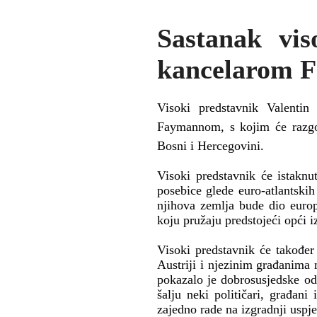
Sastanak vis
kancelarom 
Visoki predstavnik Valenti
Faymannom, s kojim će razgov
Bosni i Hercegovini.
Visoki predstavnik će istaknu
posebice glede euro-atlantskih
njihova zemlja bude dio europsk
koju pružaju predstojeći opći i
Visoki predstavnik će također
Austriji i njezinim građanima
pokazalo je dobrosusjedske od
šalju neki političari, građan
zajedno rade na izgradnji uspje