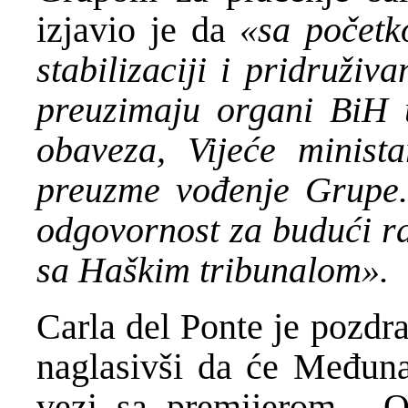
izjavio je da
«sa počet
stabilizaciji i pridruži
preuzimaju organi BiH 
obaveza, Vijeće minis
preuzme vođenje Grupe. 
odgovornost za budući r
sa Haškim tribunalom».
Carla del Ponte je pozdr
naglasivši da će Međunar
vezi sa premijerom. O