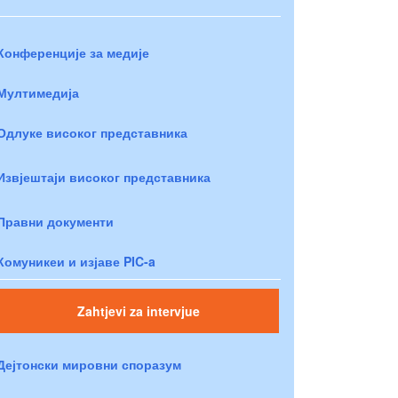
Конференције за медије
Мултимедија
Одлуке високог представника
Извјештаји високог представника
Правни документи
Комуникеи и изјаве PIC-a
Zahtjevi za intervjue
Дејтонски мировни споразум