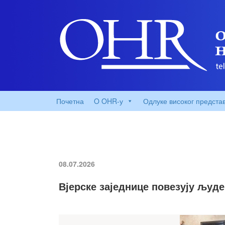
Почетна
O OHR-у
Одлуке високог предста
08.07.2026
Вјерске заједнице повезују људе