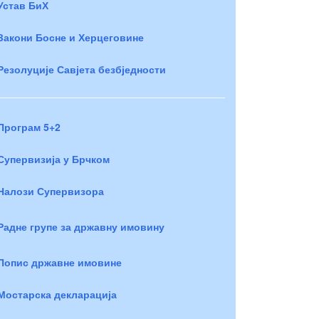
Устав БиХ
Закони Босне и Херцеговине
Резолуције Савјета безбједности
Програм 5+2
Супервизија у Брчком
Налози Супервизора
Радне групе за државну имовину
Попис државне имовине
Мостарска декларација