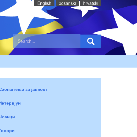
English
bosanski
hrvatski
Саопштења за јавност
Интервјуи
Чланци
Говори