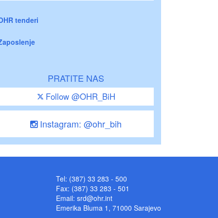
OHR tenderi
Zaposlenje
PRATITE NAS
Follow @OHR_BiH
Instagram: @ohr_bih
Tel: (387) 33 283 - 500
Fax: (387) 33 283 - 501
Email:
srd@ohr.int
Emerika Bluma 1, 71000 Sarajevo