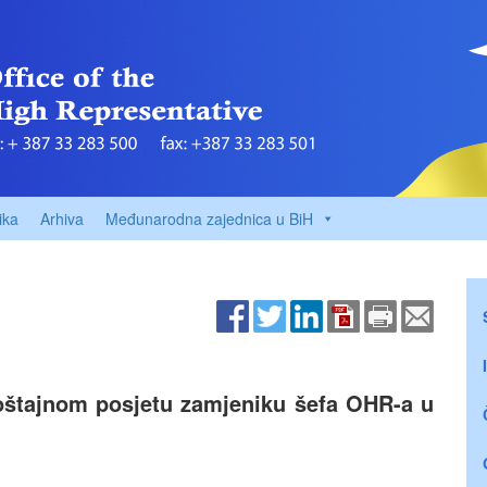
ika
Arhiva
Međunarodna zajednica u BiH
oštajnom posjetu zamjeniku šefa OHR-a u