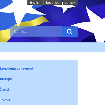
English
bosanski
cрпски
Saopćenja za javnost
Intervjui
Članci
Govori