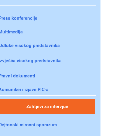
Press konferencije
Multimedija
Odluke visokog predstavnika
Izvješća visokog predstavnika
Pravni dokumenti
Komunikei i izjave PIC-a
Zahtjevi za intervjue
Dejtonski mirovni sporazum