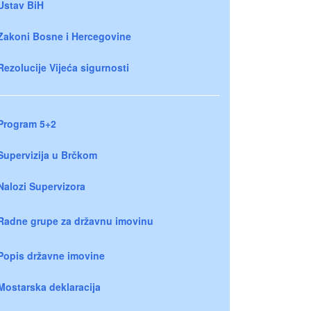
Ustav BiH
Zakoni Bosne i Hercegovine
Rezolucije Vijeća sigurnosti
Program 5+2
Supervizija u Brčkom
Nalozi Supervizora
Radne grupe za državnu imovinu
Popis državne imovine
Mostarska deklaracija