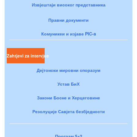
Извјештаји високог представника
Правни документи
Комуникеи и изјаве PIC-a
Zahtjevi za intervjue
Дејтонски мировни споразум
Устав БиХ
Закони Босне и Херцеговине
Резолуције Савјета безбједности
Програм 5+2