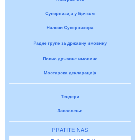
Супервизија у Брчком
Налози Супервизора
Радне групе за државну имовину
Попис државне имовине
Мостарска декларација
Тендери
Запослење
PRATITE NAS