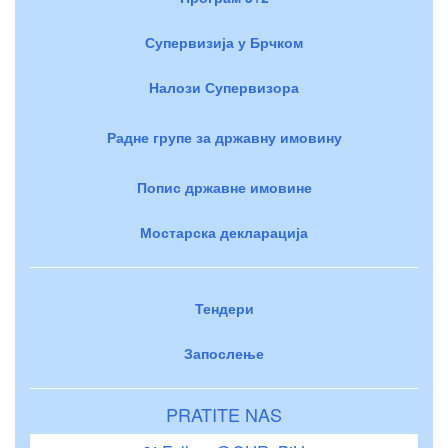
Супервизија у Брчком
Налози Супервизора
Радне групе за државну имовину
Попис државне имовине
Мостарска декларација
Тендери
Запослење
PRATITE NAS