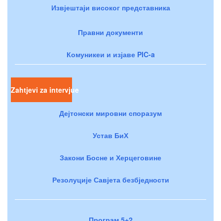
Извјештаји високог представника
Правни документи
Комуникеи и изјаве PIC-a
Zahtjevi za intervjue
Дејтонски мировни споразум
Устав БиХ
Закони Босне и Херцеговине
Резолуције Савјета безбједности
Програм 5+2