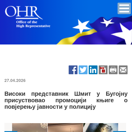
27.04.2026
Високи представник Шмит у Бугојну
присуствовао промоцији књиге о
повјерењу јавности у полицију