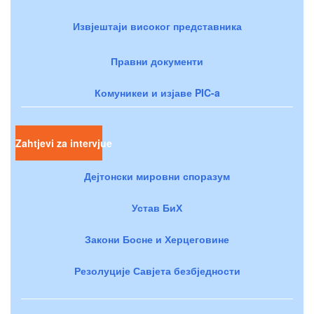
Извјештаји високог представника
Правни документи
Комуникеи и изјаве PIC-a
Zahtjevi za intervjue
Дејтонски мировни споразум
Устав БиХ
Закони Босне и Херцеговине
Резолуције Савјета безбједности