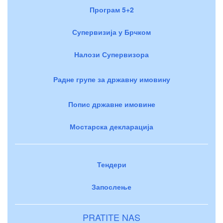
Програм 5+2
Супервизија у Брчком
Налози Супервизора
Радне групе за државну имовину
Попис државне имовине
Мостарска декларација
Тендери
Запослење
PRATITE NAS