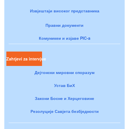
Извјештаји високог представника
Правни документи
Комуникеи и изјаве PIC-a
Zahtjevi za intervjue
Дејтонски мировни споразум
Устав БиХ
Закони Босне и Херцеговине
Резолуције Савјета безбједности