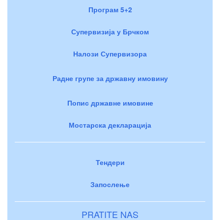
Програм 5+2
Супервизија у Брчком
Налози Супервизора
Радне групе за државну имовину
Попис државне имовине
Мостарска декларација
Тендери
Запослење
PRATITE NAS