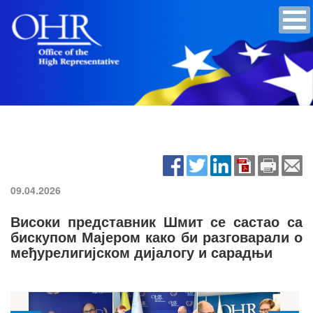
09.04.2026
Високи представник Шмит се састао са
бискупом Мајером како би разговарали о
међурелигијском дијалогу и сарадњи