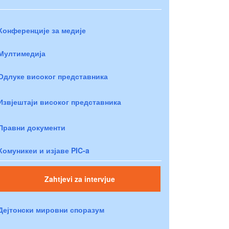
Конференције за медије
Мултимедија
Одлуке високог представника
Извјештаји високог представника
Правни документи
Комуникеи и изјаве PIC-a
Zahtjevi za intervjue
Дејтонски мировни споразум