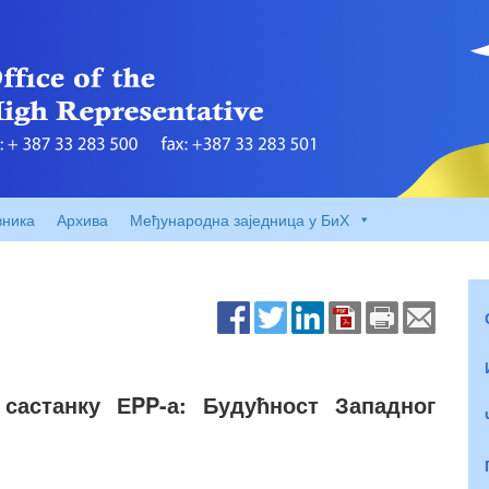
вника
Архива
Међународна заједница у БиХ
састанку ЕPP-а: Будућност Западног