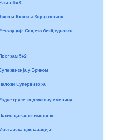
Устав БиХ
Закони Босне и Херцеговине
Резолуције Савјета безбједности
Програм 5+2
Супервизија у Брчком
Налози Супервизора
Радне групе за државну имовину
Попис државне имовине
Мостарска декларација