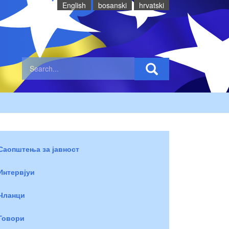
English
bosanski
hrvatski
Саопштења за јавност
Интервјуи
Чланци
Говори