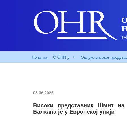
Почетна
O OHR-у
Одлуке високог предста
08.06.2026
Високи представник Шмит на 
Балкана је у Европској унији