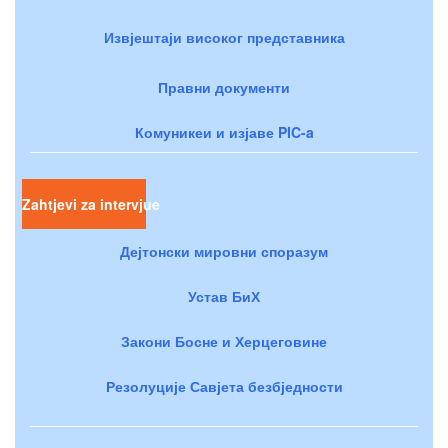
Извјештаји високог представника
Правни документи
Комуникеи и изјаве PIC-a
Zahtjevi za intervjue
Дејтонски мировни споразум
Устав БиХ
Закони Босне и Херцеговине
Резолуције Савјета безбједности