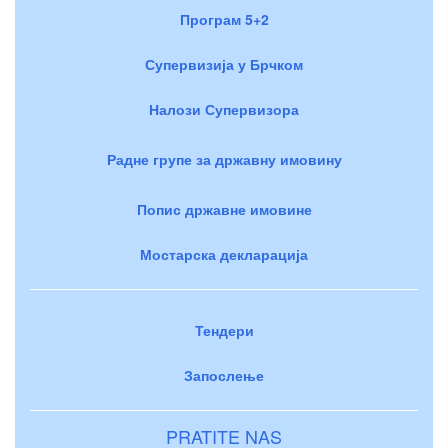
Програм 5+2
Супервизија у Брчком
Налози Супервизора
Радне групе за државну имовину
Попис државне имовине
Мостарска декларација
Тендери
Запослење
PRATITE NAS