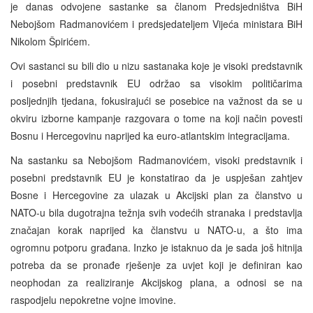
je danas odvojene sastanke sa članom Predsjedništva BiH
Nebojšom Radmanovićem i predsjedateljem Vijeća ministara BiH
Nikolom Špirićem.
Ovi sastanci su bili dio u nizu sastanaka koje je visoki predstavnik
i posebni predstavnik EU održao sa visokim političarima
posljednjih tjedana, fokusirajući se posebice na važnost da se u
okviru izborne kampanje razgovara o tome na koji način povesti
Bosnu i Hercegovinu naprijed ka euro-atlantskim integracijama.
Na sastanku sa Nebojšom Radmanovićem, visoki predstavnik i
posebni predstavnik EU je konstatirao da je uspješan zahtjev
Bosne i Hercegovine za ulazak u Akcijski plan za članstvo u
NATO-u bila dugotrajna težnja svih vodećih stranaka i predstavlja
značajan korak naprijed ka članstvu u NATO-u, a što ima
ogromnu potporu građana. Inzko je istaknuo da je sada još hitnija
potreba da se pronađe rješenje za uvjet koji je definiran kao
neophodan za realiziranje Akcijskog plana, a odnosi se na
raspodjelu nepokretne vojne imovine.