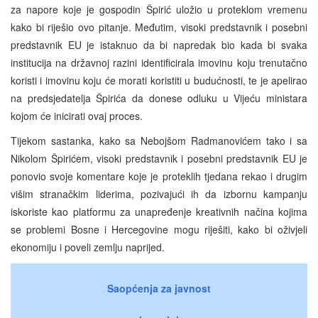
za napore koje je gospodin Špirić uložio u proteklom vremenu
kako bi riješio ovo pitanje. Međutim, visoki predstavnik i posebni
predstavnik EU je istaknuo da bi napredak bio kada bi svaka
institucija na državnoj razini identificirala imovinu koju trenutačno
koristi i imovinu koju će morati koristiti u budućnosti, te je apelirao
na predsjedatelja Špirića da donese odluku u Vijeću ministara
kojom će inicirati ovaj proces.
Tijekom sastanka, kako sa Nebojšom Radmanovićem tako i sa
Nikolom Špirićem, visoki predstavnik i posebni predstavnik EU je
ponovio svoje komentare koje je proteklih tjedana rekao i drugim
višim stranačkim liderima, pozivajući ih da izbornu kampanju
iskoriste kao platformu za unapređenje kreativnih načina kojima
se problemi Bosne i Hercegovine mogu riješiti, kako bi oživjeli
ekonomiju i poveli zemlju naprijed.
Saopćenja za javnost