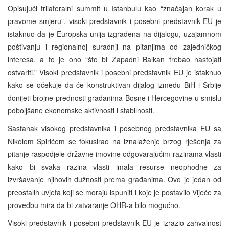
Opisujući trilateralni summit u Istanbulu kao “značajan korak u
pravome smjeru”, visoki predstavnik i posebni predstavnik EU je
istaknuo da je Europska unija izgrađena na dijalogu, uzajamnom
poštivanju i regionalnoj suradnji na pitanjima od zajedničkog
interesa, a to je ono “što bi Zapadni Balkan trebao nastojati
ostvariti.” Visoki predstavnik i posebni predstavnik EU je istaknuo
kako se očekuje da će konstruktivan dijalog između BiH i Srbije
donijeti brojne prednosti građanima Bosne i Hercegovine u smislu
poboljšane ekonomske aktivnosti i stabilnosti.
Sastanak visokog predstavnika i posebnog predstavnika EU sa
Nikolom Špirićem se fokusirao na iznalaženje brzog rješenja za
pitanje raspodjele državne imovine odgovarajućim razinama vlasti
kako bi svaka razina vlasti imala resurse neophodne za
izvršavanje njihovih dužnosti prema građanima. Ovo je jedan od
preostalih uvjeta koji se moraju ispuniti i koje je postavilo Vijeće za
provedbu mira da bi zatvaranje OHR-a bilo mogućno.
Visoki predstavnik i posebni predstavnik EU je izrazio zahvalnost