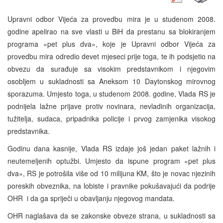
Upravni odbor Vijeća za provedbu mira je u studenom 2008.
godine apelirao na sve vlasti u BiH da prestanu sa blokiranjem
programa «pet plus dva», koje je Upravni odbor Vijeća za
provedbu mira odredio devet mjeseci prije toga, te ih podsjetio na
obvezu da surađuje sa visokim predstavnikom i njegovim
osobljem u sukladnosti sa Aneksom 10 Daytonskog mirovnog
sporazuma. Umjesto toga, u studenom 2008. godine, Vlada RS je
podnijela lažne prijave protiv novinara, nevladinih organizacija,
tužitelja, sudaca, pripadnika policije i prvog zamjenika visokog
predstavnika.
Godinu dana kasnije, Vlada RS izdaje još jedan paket lažnih i
neutemeljenih optužbi. Umjesto da ispune program «pet plus
dva», RS je potrošila više od 10 milijuna KM, što je novac njezinih
poreskih obveznika, na lobiste i pravnike pokušavajući da podrije
OHR i da ga spriječi u obavljanju njegovog mandata.
OHR naglašava da se zakonske obveze strana, u sukladnosti sa