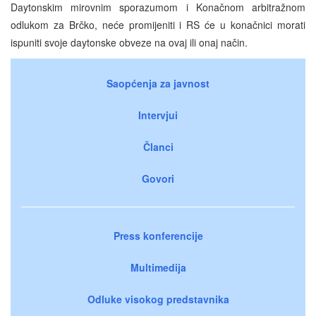
Daytonskim mirovnim sporazumom i Konačnom arbitražnom
odlukom za Brčko, neće promijeniti i RS će u konačnici morati
ispuniti svoje daytonske obveze na ovaj ili onaj način.
Saopćenja za javnost
Intervjui
Članci
Govori
Press konferencije
Multimedija
Odluke visokog predstavnika