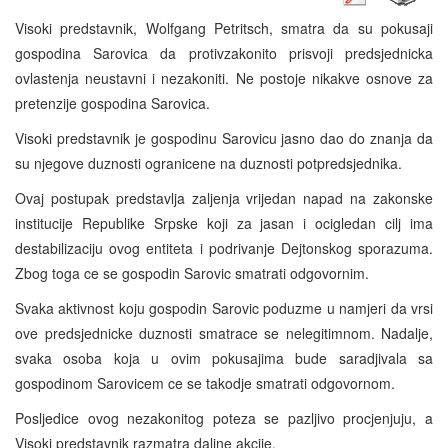
Visoki predstavnik, Wolfgang Petritsch, smatra da su pokusaji
gospodina Sarovica da protivzakonito prisvoji predsjednicka
ovlastenja neustavni i nezakoniti. Ne postoje nikakve osnove za
pretenzije gospodina Sarovica.
Visoki predstavnik je gospodinu Sarovicu jasno dao do znanja da
su njegove duznosti ogranicene na duznosti potpredsjednika.
Ovaj postupak predstavlja zaljenja vrijedan napad na zakonske
institucije Republike Srpske koji za jasan i ocigledan cilj ima
destabilizaciju ovog entiteta i podrivanje Dejtonskog sporazuma.
Zbog toga ce se gospodin Sarovic smatrati odgovornim.
Svaka aktivnost koju gospodin Sarovic poduzme u namjeri da vrsi
ove predsjednicke duznosti smatrace se nelegitimnom. Nadalje,
svaka osoba koja u ovim pokusajima bude saradjivala sa
gospodinom Sarovicem ce se takodje smatrati odgovornom.
Posljedice ovog nezakonitog poteza se pazljivo procjenjuju, a
Visoki predstavnik razmatra daljne akcije.