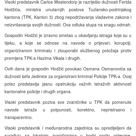
Visoki predstavnik Carlos Westendorp je razriješio dužnosti Ferida
Hodžića, ministra unutarnjih poslova Tuzlansko-podrinjskog
kantona (TPK, Kanton 3) zbog nepodržavanja vladavine zakona i
neizvršavanja svojih dužnosti. Ova odluka stupa na snagu odmah.
Gospodin Hodžić je izravno smetao u obavljanju istraga koje su u
tijeku, a koje se odnose na navode o prijevari, korupciji,
organiziranom kriminalu i zlouporabi službenog položaja protiv
premijera TPK-a Hazima Vikala i drugih.
Ovih dana je gospodin Hodžić povukao Osmana Osmanovića sa
dužnosti šefa Jedinice za organizirani kriminal Policije TPK-a. Ovaj
potez predstavlja jasnu opstrukciju važnih istražnih aktivnosti
kantonalne policije i drugih organa.
Visoki predstavnik poziva sve zvaničnike u TPK da pomenute
navode istraže u potpunosti, korektno, nepristrasno i
transparentno.
Visoki predstavnik i međunarodna zajednica su opredijeljeni da
surađuju sa lokalnim zvaničnicima u borbi protiv prijevare,