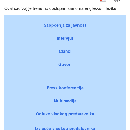
Ovaj sadržaj je trenutno dostupan samo na engleskom jeziku.
Saopćenja za javnost
Intervjui
Članci
Govori
Press konferencije
Multimedija
Odluke visokog predstavnika
Izvješća visokog predstavnika