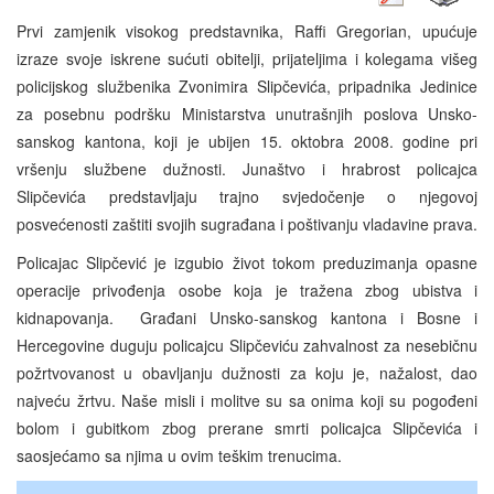
Prvi zamjenik visokog predstavnika, Raffi Gregorian, upućuje
izraze svoje iskrene sućuti obitelji, prijateljima i kolegama višeg
policijskog službenika Zvonimira Slipčevića, pripadnika Jedinice
za posebnu podršku Ministarstva unutrašnjih poslova Unsko-
sanskog kantona, koji je ubijen 15. oktobra 2008. godine pri
vršenju službene dužnosti. Junaštvo i hrabrost policajca
Slipčevića predstavljaju trajno svjedočenje o njegovoj
posvećenosti zaštiti svojih sugrađana i poštivanju vladavine prava.
Policajac Slipčević je izgubio život tokom preduzimanja opasne
operacije privođenja osobe koja je tražena zbog ubistva i
kidnapovanja. Građani Unsko-sanskog kantona i Bosne i
Hercegovine duguju policajcu Slipčeviću zahvalnost za nesebičnu
požrtvovanost u obavljanju dužnosti za koju je, nažalost, dao
najveću žrtvu. Naše misli i molitve su sa onima koji su pogođeni
bolom i gubitkom zbog prerane smrti policajca Slipčevića i
saosjećamo sa njima u ovim teškim trenucima.