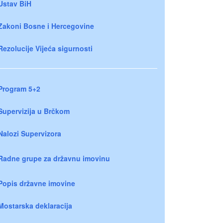
Ustav BiH
Zakoni Bosne i Hercegovine
Rezolucije Vijeća sigurnosti
Program 5+2
Supervizija u Brčkom
Nalozi Supervizora
Radne grupe za državnu imovinu
Popis državne imovine
Mostarska deklaracija