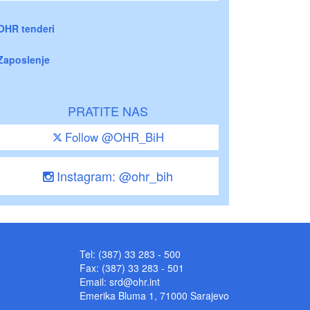
OHR tenderi
Zaposlenje
PRATITE NAS
Follow @OHR_BiH
Instagram: @ohr_bih
Tel: (387) 33 283 - 500
Fax: (387) 33 283 - 501
Email:
srd@ohr.int
Emerika Bluma 1, 71000 Sarajevo