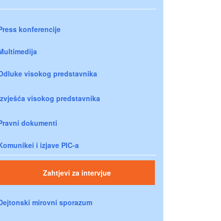
Press konferencije
Multimedija
Odluke visokog predstavnika
Izvješća visokog predstavnika
Pravni dokumenti
Komunikei i izjave PIC-a
Zahtjevi za intervjue
Dejtonski mirovni sporazum