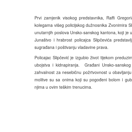
Prvi zamjenik visokog predstavnika, Raffi Gregorian
kolegama višeg policijskog dužnosnika Zvonimira Sl
unutarnjih poslova Unsko-sanskog kantona, koji je u
Junaštvo i hrabrost policajca Slipčevića predstavl
sugrađana i poštivanju vladavine prava.
Policajac Slipčević je izgubio život tijekom predu
ubojstva i kidnapiranja. Građani Unsko-sanskog 
zahvalnost za nesebičnu požrtvovnost u obavljanju 
molitve su sa onima koji su pogođeni bolom i gub
njima u ovim teškim trenucima.