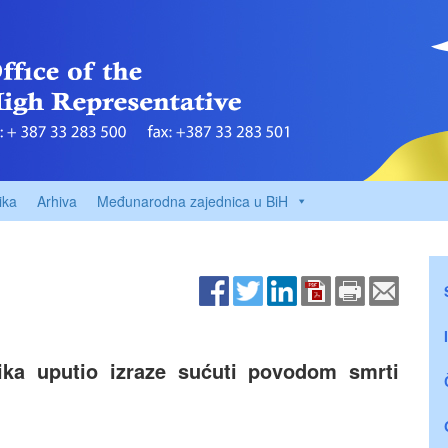
ika
Arhiva
Međunarodna zajednica u BiH
ika uputio izraze sućuti povodom smrti