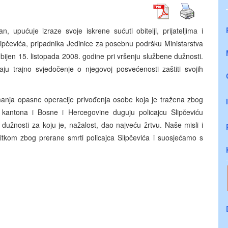
, upućuje izraze svoje iskrene sućuti obitelji, prijateljima i
ipčevića, pripadnika Jedinice za posebnu podršku Ministarstva
bijen 15. listopada 2008. godine pri vršenju službene dužnosti.
jaju trajno svjedočenje o njegovoj posvećenosti zaštiti svojih
zimanja opasne operacije privođenja osobe koja je tražena zbog
kantona i Bosne i Hercegovine duguju policajcu Slipčeviću
dužnosti za koju je, nažalost, dao najveću žrtvu. Naše misli i
itkom zbog prerane smrti policajca Slipčevića i suosjećamo s