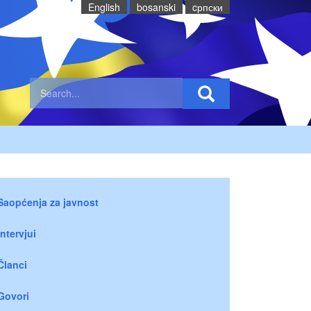
English
bosanski
cрпски
Saopćenja za javnost
Intervjui
Članci
Govori