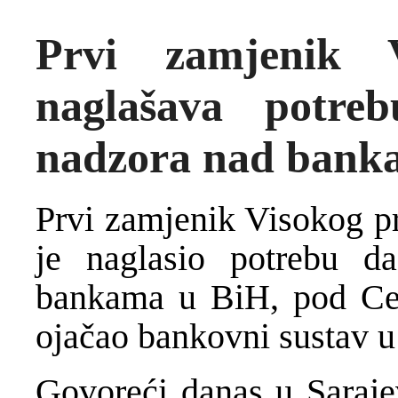
Prvi zamjenik V
naglašava potreb
nadzora nad bank
Prvi zamjenik Visokog pr
je naglasio potrebu da
bankama u BiH, pod Ce
ojačao bankovni sustav u
Govoreći danas u Saraje