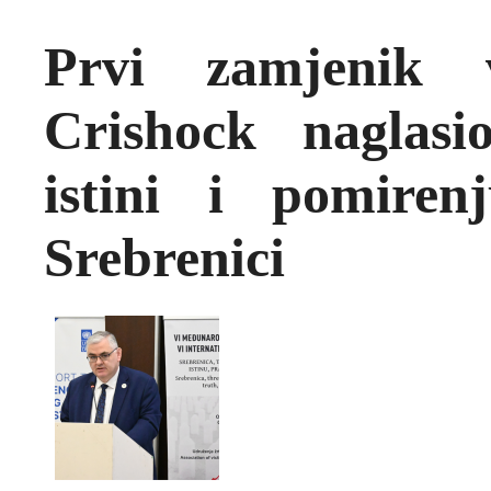
Prvi zamjenik v
Crishock naglasi
istini i pomiren
Srebrenici