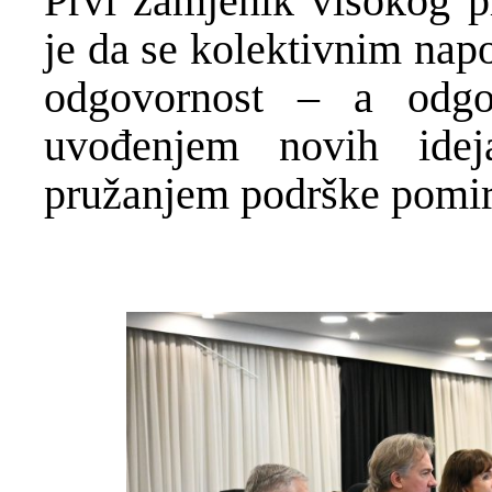
Prvi zamjenik visokog p
je da se kolektivnim nap
odgovornost – a odgov
uvođenjem novih idej
pružanjem podrške pomir