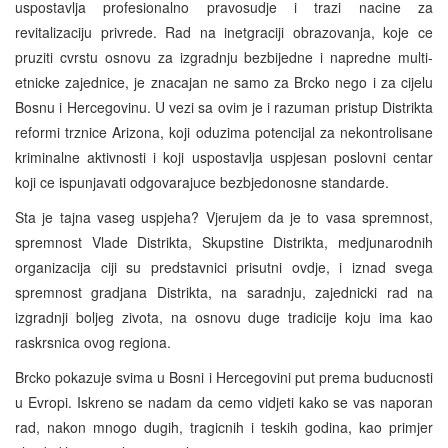
uspostavlja profesionalno pravosudje i trazi nacine za
revitalizaciju privrede. Rad na inetgraciji obrazovanja, koje ce
pruziti cvrstu osnovu za izgradnju bezbijedne i napredne multi-
etnicke zajednice, je znacajan ne samo za Brcko nego i za cijelu
Bosnu i Hercegovinu. U vezi sa ovim je i razuman pristup Distrikta
reformi trznice Arizona, koji oduzima potencijal za nekontrolisane
kriminalne aktivnosti i koji uspostavlja uspjesan poslovni centar
koji ce ispunjavati odgovarajuce bezbjedonosne standarde.
Sta je tajna vaseg uspjeha? Vjerujem da je to vasa spremnost,
spremnost Vlade Distrikta, Skupstine Distrikta, medjunarodnih
organizacija ciji su predstavnici prisutni ovdje, i iznad svega
spremnost gradjana Distrikta, na saradnju, zajednicki rad na
izgradnji boljeg zivota, na osnovu duge tradicije koju ima kao
raskrsnica ovog regiona.
Brcko pokazuje svima u Bosni i Hercegovini put prema buducnosti
u Evropi. Iskreno se nadam da cemo vidjeti kako se vas naporan
rad, nakon mnogo dugih, tragicnih i teskih godina, kao primjer