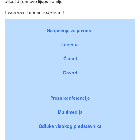
slijedi diljem ove lijepe zemlje.
Hvala vam i sretan rodjendan!
Saopćenja za javnost
Intervjui
Članci
Govori
Press konferencije
Multimedija
Odluke visokog predstavnika