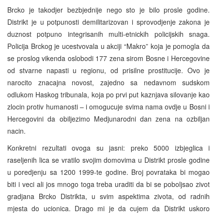
Brcko je takodjer bezbjednije nego sto je bilo prosle godine.
Distrikt je u potpunosti demilitarizovan i sprovodjenje zakona je
duznost potpuno integrisanih multi-etnickih policijskih snaga.
Policija Brckog je ucestvovala u akciji “Makro” koja je pomogla da
se proslog vikenda oslobodi 177 zena sirom Bosne i Hercegovine
od stvarne napasti u regionu, od prisilne prostitucije. Ovo je
narocito znacajna novost, zajedno sa nedavnom sudskom
odlukom Haskog tribunala, koja po prvi put kaznjava silovanje kao
zlocin protiv humanosti – i omogucuje svima nama ovdje u Bosni i
Hercegovini da obiljezimo Medjunarodni dan zena na ozbiljan
nacin.
Konkretni rezultati ovoga su jasni: preko 5000 izbjeglica i
raseljenih lica se vratilo svojim domovima u Distrikt prosle godine
u poredjenju sa 1200 1999-te godine. Broj povrataka bi mogao
biti i veci ali jos mnogo toga treba uraditi da bi se poboljsao zivot
gradjana Brcko Distrikta, u svim aspektima zivota, od radnih
mjesta do ucionica. Drago mi je da cujem da Distrikt uskoro