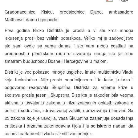
Gradonacelnice Kisicu, predsjednice Djapo, ambasadore
Matthews, dame i gospodo;
Prva godina Brcko Distrikta je prosla a vi ste kroz mnoga
iskusenja prosli bez velikih poteskoca. Veliko mi je zadovoljstvo
sto sam ovdje sa vama danas i sto vam mogu cestitati na
predanosti i pionirskom radu u stvaranju onoga sto ja licno
smatram buducnoscu Bosne i Hercegovine u malom.
Distrikt je vec pokazao mnoge uspjehe. Imate multietnicku Vladu
koja funkcionise. Nije proslo neprimijeceno i to kako je brzo i
odgovorno reagovala Skupstina Distrikta za vrijeme krize u
skolstvu prosle jeseni. Skupstina Distrikta je takodjer bila veoma
aktivna u usvajanju zakona u nizu znacajnih oblasti: zakona o
policiji i sudovima, zdravstvenoj zastiti, obrazovanju i imovini. Sa
23 zakona koje je usvojila, vasa Skupstina zasjenjuje dosadasnja
entiteska i drzavna zakonodavna tijela i ja se iskreno nadam da
ce novi parlamenti i vlade slijediti vas primjer.