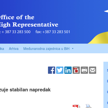
ika
Arhiva
Međunarodna zajednica u BiH
uje stabilan napredak