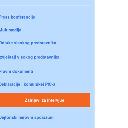
Press konferencije
Multimedija
Odluke visokog predstavnika
Izvještaji visokog predstavnika
Pravni dokumenti
Deklaracije i komunikei PIC-a
Zahtjevi za intervjue
Dejtonski mirovni sporazum