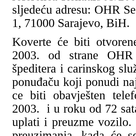
sljedeću adresu: OHR S
1, 71000 Sarajevo, BiH.
Koverte će biti otvoren
2003. od strane OHR 
špeditera i carinskog slu
ponuđaču koji ponudi naj
ce biti obavješten tele
2003. i u roku od 72 sat
uplati i preuzme vozilo. 
preuzimanja, kada će se