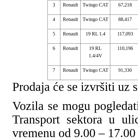
3
Renault
Twingo CAT
67,218
4
Renault
Twingo CAT
88,417
5
Renault
19 RL 1.4
117,093
6
Renault
19 RL
110,196
1.4/4V
7
Renault
Twingo CAT
91,330
Prodaja će se izvršiti uz 
Vozila se mogu pogledat
Transport sektora u ul
vremenu od 9.00 – 17.00 