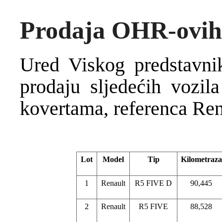
Prodaja OHR-ovih 
Ured Viskog predstavni
prodaju sljedećih vozi
kovertama, referenca Ren
Lot
Model
Tip
Kilometraza
1
Renault
R5 FIVE D
90,445
2
Renault
R5 FIVE
88,528