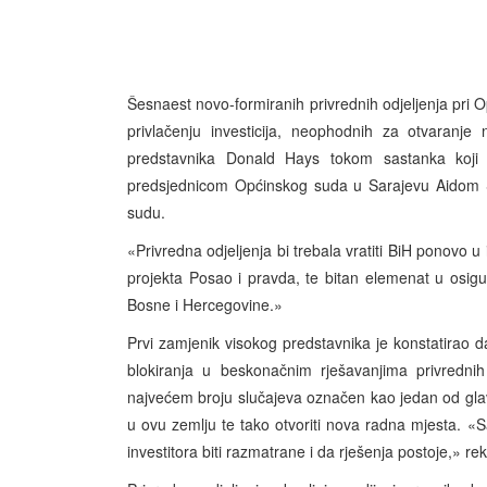
Šesnaest novo-formiranih privrednih odjeljenja pri
privlačenju investicija, neophodnih za otvaranje
predstavnika Donald Hays tokom sastanka koji
predsjednicom Općinskog suda u Sarajevu Aidom Sal
sudu.
«Privredna odjeljenja bi trebala vratiti BiH ponovo 
projekta Posao i pravda, te bitan elemenat u osig
Bosne i Hercegovine.»
Prvi zamjenik visokog predstavnika je konstatirao d
blokiranja u beskonačnim rješavanjima privrednih
najvećem broju slučajeva označen kao jedan od glavni
u ovu zemlju te tako otvoriti nova radna mjesta. «S
investitora biti razmatrane i da rješenja postoje,» re