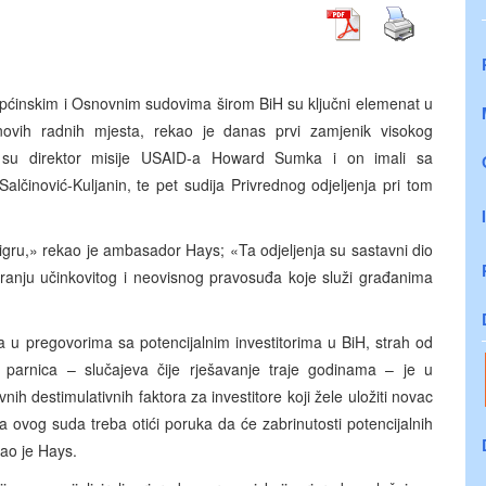
 Općinskim i Osnovnim sudovima širom BiH su ključni elemenat u
 novih radnih mjesta, rekao je danas prvi zamjenik visokog
 su direktor misije USAID-a Howard Sumka i on imali sa
činović-Kuljanin, te pet sudija Privrednog odjeljenja pri tom
u igru,» rekao je ambasador Hays; «Ta odjeljenja su sastavni dio
uranju učinkovitog i neovisnog pravosuđa koje služi građanima
a u pregovorima sa potencijalnim investitorima u BiH, strah od
 parnica – slučajeva čije rješavanje traje godinama – je u
h destimulativnih faktora za investitore koji žele uložiti novac
a ovog suda treba otići poruka da će zabrinutosti potencijalnih
kao je Hays.