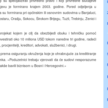
i su specijalizirali privredno pravo i koji privredne slučajeve
arajevu je formirano krajem 2003. godine. Pored odjeljenja u
a su formirana pri općinskim ili osnovnim sudovima u Banjaluci,
staru, Orašju, Sokocu, Širokom Brijegu, Tuzli, Trebinju, Zenici i
ojekat kojem je cilj da obezbijedi obuku i tehničku pomoć
nvestirati oko 10 miliona USD tokom naredne tri godine, radeći
rocjenitelji, kreditori, advokati, službenici, i drugi.
 prema osiguranju okruženja koje je ohrabrujuće za kreditiranje
Sumka. «Poduzetnici trebaju vjerovati da će sudovi nesporazume
 se lakše bavili biznisom u Bosni i Hercegovini.»