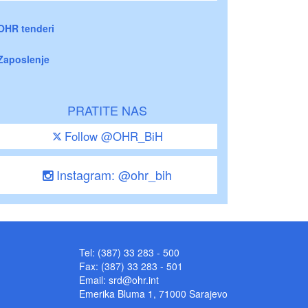
OHR tenderi
Zaposlenje
PRATITE NAS
Follow @OHR_BiH
Instagram: @ohr_bih
Tel: (387) 33 283 - 500
Fax: (387) 33 283 - 501
Email:
srd@ohr.int
Emerika Bluma 1, 71000 Sarajevo