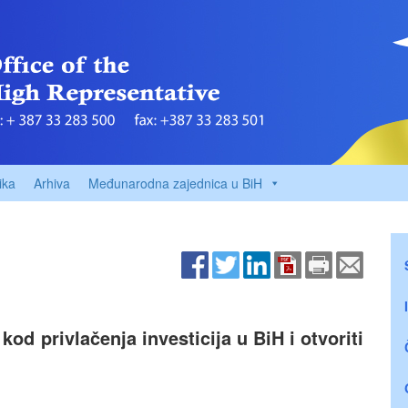
ika
Arhiva
Međunarodna zajednica u BiH
od privlačenja investicija u BiH i otvoriti