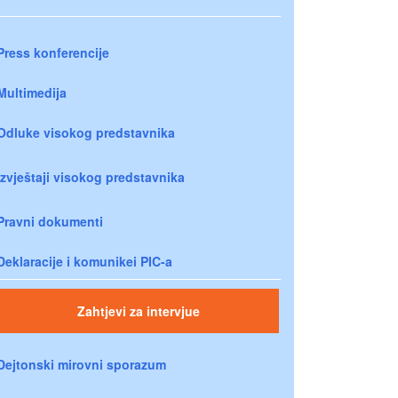
Press konferencije
Multimedija
Odluke visokog predstavnika
Izvještaji visokog predstavnika
Pravni dokumenti
Deklaracije i komunikei PIC-a
Zahtjevi za intervjue
Dejtonski mirovni sporazum