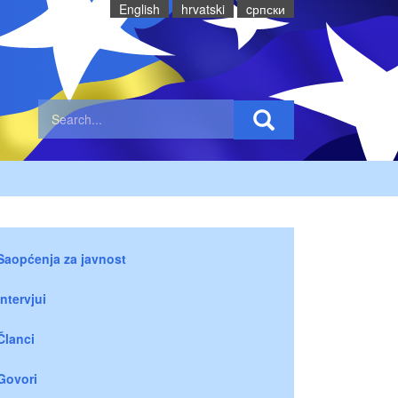
English
hrvatski
cрпски
Saopćenja za javnost
Intervjui
Članci
Govori