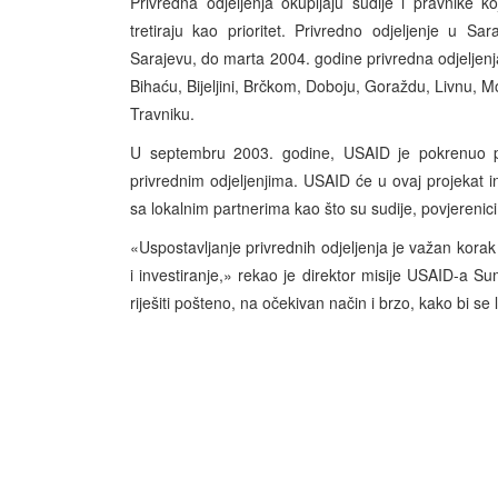
Privredna odjeljenja okupljaju sudije i pravnike koj
tretiraju kao prioritet. Privredno odjeljenje u S
Sarajevu, do marta 2004. godine privredna odjeljenj
Bihaću, Bijeljini, Brčkom, Doboju, Goraždu, Livnu, Mo
Travniku.
U septembru 2003. godine, USAID je pokrenuo pr
privrednim odjeljenjima. USAID će u ovaj projekat i
sa lokalnim partnerima kao što su sudije, povjerenici, p
«Uspostavljanje privrednih odjeljenja je važan korak
i investiranje,» rekao je direktor misije USAID-a 
riješiti pošteno, na očekivan način i brzo, kako bi