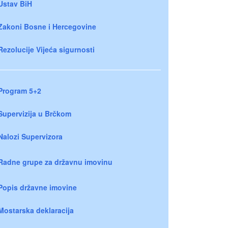
Ustav BiH
Zakoni Bosne i Hercegovine
Rezolucije Vijeća sigurnosti
Program 5+2
Supervizija u Brčkom
Nalozi Supervizora
Radne grupe za državnu imovinu
Popis državne imovine
Mostarska deklaracija