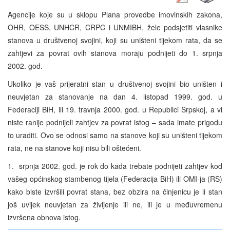
Agencije koje su u sklopu Plana provedbe imovinskih zakona,
OHR, OESS, UNHCR, CRPC i UNMIBH, žele podsjetiti vlasnike
stanova u društvenoj svojini, koji su uništeni tijekom rata, da se
zahtjevi za povrat ovih stanova moraju podnijeti do 1. srpnja
2002. god.
Ukoliko je vaš prijeratni stan u društvenoj svojini bio uništen i
neuvjetan za stanovanje na dan 4. listopad 1999. god. u
Federaciji BiH, ili 19. travnja 2000. god. u Republici Srpskoj, a vi
niste ranije podnijeli zahtjev za povrat istog – sada imate prigodu
to uraditi. Ovo se odnosi samo na stanove koji su uništeni tijekom
rata, ne na stanove koji nisu bili oštećeni.
1. srpnja 2002. god. je rok do kada trebate podnijeti zahtjev kod
vašeg općinskog stambenog tijela (Federacija BiH) ili OMI-ja (RS)
kako biste izvršili povrat stana, bez obzira na činjenicu je li stan
još uvijek neuvjetan za življenje ili ne, ili je u međuvremenu
izvršena obnova istog.