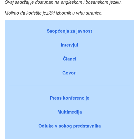
Ovaj sadržaj je dostupan na engleskom i bosanskom jeziku.
Molimo da koristite jezički izbornik u vrhu stranice.
Saopćenja za javnost
Intervjui
Članci
Govori
Press konferencije
Multimedija
Odluke visokog predstavnika