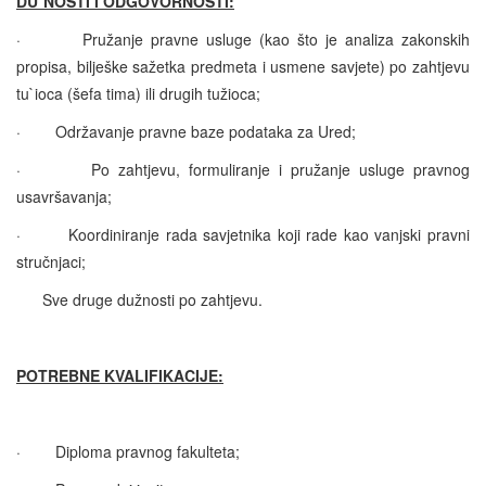
DU`NOSTI I ODGOVORNOSTI:
·
Pružanje pravne usluge (kao što je analiza zakonskih
propisa, bilješke sažetka predmeta i usmene savjete) po zahtjevu
tu`ioca (šefa tima) ili drugih tužioca;
·
Održavanje pravne baze podataka za Ured;
·
Po zahtjevu, formuliranje i pružanje usluge pravnog
usavršavanja;
·
Koordiniranje rada savjetnika koji rade kao vanjski pravni
stručnjaci;
Sve druge dužnosti po zahtjevu.
POTREBNE KVALIFIKACIJE:
·
Diploma pravnog fakulteta;