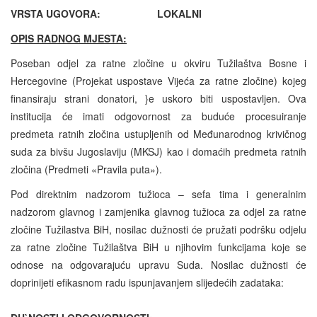
VRSTA UGOVORA: LOKALNI
OPIS RADNOG MJESTA:
Poseban odjel za ratne zločine u okviru Tužilaštva Bosne i
Hercegovine (Projekat uspostave Vijeća za ratne zločine) kojeg
finansiraju strani donatori, }e uskoro biti uspostavljen. Ova
institucija će imati odgovornost za buduće procesuiranje
predmeta ratnih zločina ustupljenih od Međunarodnog krivičnog
suda za bivšu Jugoslaviju (MKSJ) kao i domaćih predmeta ratnih
zločina (Predmeti «Pravila puta»).
Pod direktnim nadzorom tužioca – sefa tima i generalnim
nadzorom glavnog i zamjenika glavnog tužioca za odjel za ratne
zločine Tužilastva BiH, nosilac dužnosti će pružati podršku odjelu
za ratne zločine Tužilaštva BiH u njihovim funkcijama koje se
odnose na odgovarajuću upravu Suda. Nosilac dužnosti će
doprinijeti efikasnom radu ispunjavanjem slijedećih zadataka
: