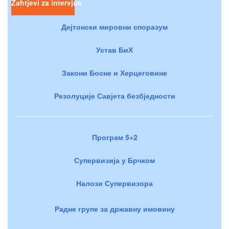
Zahtjevi za intervjue
Дејтонски мировни споразум
Устав БиХ
Закони Босне и Херцеговине
Резолуције Савјета безбједности
Програм 5+2
Супервизија у Брчком
Налози Супервизора
Радне групе за државну имовину