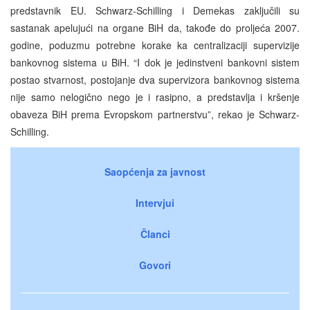
predstavnik EU. Schwarz-Schilling i Demekas zaključili su
sastanak apelujući na organe BiH da, takođe do proljeća 2007.
godine, poduzmu potrebne korake ka centralizaciji supervizije
bankovnog sistema u BiH. “I dok je jedinstveni bankovni sistem
postao stvarnost, postojanje dva supervizora bankovnog sistema
nije samo nelogično nego je i rasipno, a predstavlja i kršenje
obaveza BiH prema Evropskom partnerstvu”, rekao je Schwarz-
Schilling.
Saopćenja za javnost
Intervjui
Članci
Govori