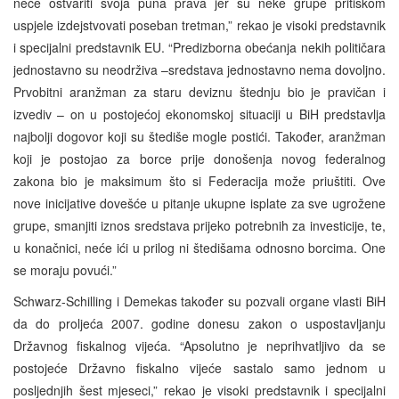
neće ostvariti svoja puna prava jer su neke grupe pritiskom
uspjele izdejstvovati poseban tretman,” rekao je visoki predstavnik
i specijalni predstavnik EU. “Predizborna obećanja nekih političara
jednostavno su neodrživa –sredstava jednostavno nema dovoljno.
Prvobitni aranžman za staru deviznu štednju bio je pravičan i
izvediv – on u postojećoj ekonomskoj situaciji u BiH predstavlja
najbolji dogovor koji su štediše mogle postići. Također, aranžman
koji je postojao za borce prije donošenja novog federalnog
zakona bio je maksimum što si Federacija može priuštiti. Ove
nove inicijative dovešće u pitanje ukupne isplate za sve ugrožene
grupe, smanjiti iznos sredstava prijeko potrebnih za investicije, te,
u konačnici, neće ići u prilog ni štedišama odnosno borcima. One
se moraju povući.”
Schwarz-Schilling i Demekas također su pozvali organe vlasti BiH
da do proljeća 2007. godine donesu zakon o uspostavljanju
Državnog fiskalnog vijeća. “Apsolutno je neprihvatljivo da se
postojeće Državno fiskalno vijeće sastalo samo jednom u
posljednjih šest mjeseci,” rekao je visoki predstavnik i specijalni