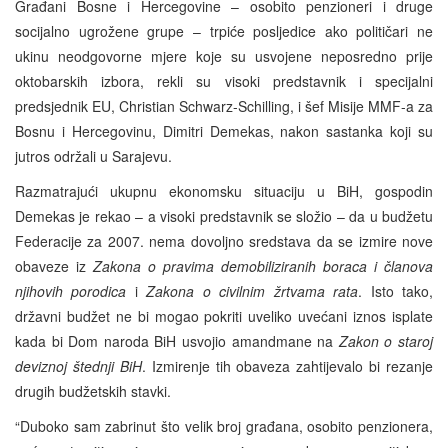
Građani Bosne i Hercegovine – osobito penzioneri i druge
socijalno ugrožene grupe – trpiće posljedice ako političari ne
ukinu neodgovorne mjere koje su usvojene neposredno prije
oktobarskih izbora, rekli su visoki predstavnik i specijalni
predsjednik EU, Christian Schwarz-Schilling, i šef Misije MMF-a za
Bosnu i Hercegovinu, Dimitri Demekas, nakon sastanka koji su
jutros održali u Sarajevu.
Razmatrajući ukupnu ekonomsku situaciju u BiH, gospodin
Demekas je rekao – a visoki predstavnik se složio – da u budžetu
Federacije za 2007. nema dovoljno sredstava da se izmire nove
obaveze iz
Zakona o pravima demobiliziranih boraca i članova
njihovih porodica
i
Zakona o civilnim
žrtvama rata
. Isto tako,
državni budžet ne bi mogao pokriti uveliko uvećani iznos isplate
kada bi Dom naroda BiH usvojio amandmane na
Zakon o staroj
deviznoj štednji BiH
. Izmirenje tih obaveza zahtijevalo bi rezanje
drugih budžetskih stavki.
“Duboko sam zabrinut što velik broj građana, osobito penzionera,