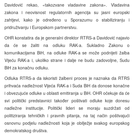
Davidović rekao, «takozvane vladavine zakona». Vladavina
zakona i neovisnost regulatornih agencija su jasni europski
zahtjevi, kako je određeno u Sporazumu o stabiliziranju i
pridruživanju i Europskom partnerstvu.
OHR konstatira da je generalni direktor RTRS-a Davidović najavio
da će se žaliti na odluku RAK-a. Sukladno Zakonu o
komunikacijama BiH, na odluke RAK-a se može podnijeti žalba
Vijeću RAK-a i, ukoliko strane i dalje ne budu zadovoljne, Sudu
BiH za konačnu odluku.
Odluka RTRS-a da iskoristi žalbeni proces je naznaka da RTRS
prihvaća nadležnost Vijeća RAK-a i Suda BiH da donose konačne
i obvezujuće odluke u oblasti emitiranja u BiH. OHR očekuje da će
svi politički predstavnici također poštivati odluke koje donesu
nadležne institucije. Politički lideri se moraju suzdržati od
politiziranja tehničkih i pravnih pitanja, na taj način poštivajući
osnovnu podjelu nadležnosti koja je obilježje svakog europskog
demokratskog društva.