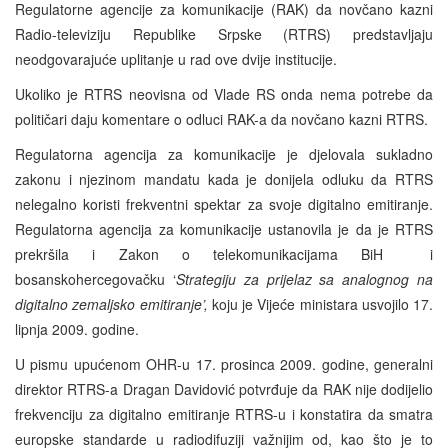
Regulatorne agencije za komunikacije (RAK) da novčano kazni
Radio-televiziju Republike Srpske (RTRS) predstavljaju
neodgovarajuće uplitanje u rad ove dvije institucije.
Ukoliko je RTRS neovisna od Vlade RS onda nema potrebe da
političari daju komentare o odluci RAK-a da novčano kazni RTRS.
Regulatorna agencija za komunikacije je djelovala sukladno
zakonu i njezinom mandatu kada je donijela odluku da RTRS
nelegalno koristi frekventni spektar za svoje digitalno emitiranje.
Regulatorna agencija za komunikacije ustanovila je da je RTRS
prekršila i Zakon o telekomunikacijama BiH i
bosanskohercegovačku ‘
Strategiju za prijelaz sa analognog na
digitalno zemaljsko emitiranje’,
koju je Vijeće ministara usvojilo 17.
lipnja 2009. godine.
U pismu upućenom OHR-u 17. prosinca 2009. godine, generalni
direktor RTRS-a Dragan Davidović potvrđuje da RAK nije dodijelio
frekvenciju za digitalno emitiranje RTRS-u i konstatira da smatra
europske standarde u radiodifuziji važnijim od, kao što je to