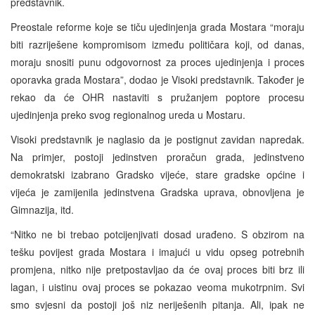
predstavnik.
Preostale reforme koje se tiču ujedinjenja grada Mostara “moraju
biti razriješene kompromisom između političara koji, od danas,
moraju snositi punu odgovornost za proces ujedinjenja i proces
oporavka grada Mostara”, dodao je Visoki predstavnik. Također je
rekao da će OHR nastaviti s pružanjem poptore procesu
ujedinjenja preko svog regionalnog ureda u Mostaru.
Visoki predstavnik je naglasio da je postignut zavidan napredak.
Na primjer, postoji jedinstven proračun grada, jedinstveno
demokratski izabrano Gradsko vijeće, stare gradske općine i
vijeća je zamijenila jedinstvena Gradska uprava, obnovljena je
Gimnazija, itd.
“Nitko ne bi trebao potcijenjivati dosad urađeno. S obzirom na
tešku povijest grada Mostara i imajući u vidu opseg potrebnih
promjena, nitko nije pretpostavljao da će ovaj proces biti brz ili
lagan, i uistinu ovaj proces se pokazao veoma mukotrpnim. Svi
smo svjesni da postoji još niz neriješenih pitanja. Ali, ipak ne