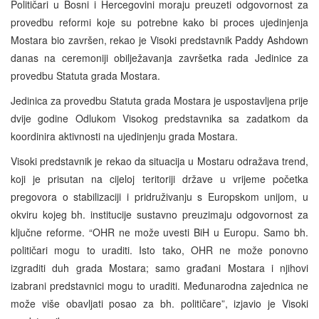
Političari u Bosni i Hercegovini moraju preuzeti odgovornost za
provedbu reformi koje su potrebne kako bi proces ujedinjenja
Mostara bio završen, rekao je Visoki predstavnik Paddy Ashdown
danas na ceremoniji obilježavanja završetka rada Jedinice za
provedbu Statuta grada Mostara.
Jedinica za provedbu Statuta grada Mostara je uspostavljena prije
dvije godine Odlukom Visokog predstavnika sa zadatkom da
koordinira aktivnosti na ujedinjenju grada Mostara.
Visoki predstavnik je rekao da situacija u Mostaru odražava trend,
koji je prisutan na cijeloj teritoriji države u vrijeme početka
pregovora o stabilizaciji i pridruživanju s Europskom unijom, u
okviru kojeg bh. institucije sustavno preuzimaju odgovornost za
ključne reforme. “OHR ne može uvesti BiH u Europu. Samo bh.
političari mogu to uraditi. Isto tako, OHR ne može ponovno
izgraditi duh grada Mostara; samo građani Mostara i njihovi
izabrani predstavnici mogu to uraditi. Međunarodna zajednica ne
može više obavljati posao za bh. političare”, izjavio je Visoki