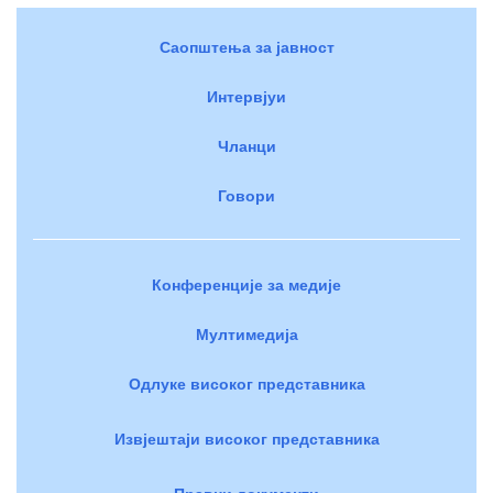
Саопштења за јавност
Интервјуи
Чланци
Говори
Конференције за медије
Мултимедија
Одлуке високог представника
Извјештаји високог представника
Правни документи