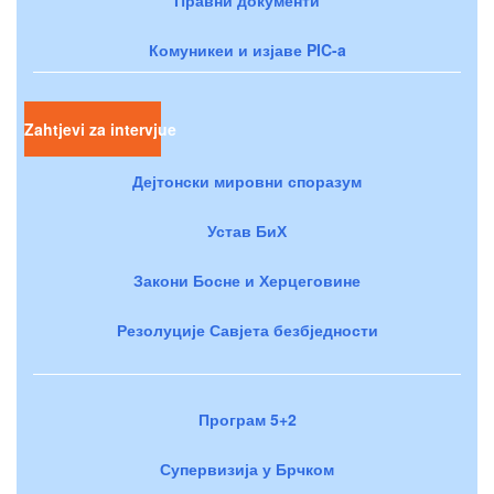
Комуникеи и изјаве PIC-a
Zahtjevi za intervjue
Дејтонски мировни споразум
Устав БиХ
Закони Босне и Херцеговине
Резолуције Савјета безбједности
Програм 5+2
Супервизија у Брчком