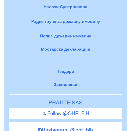
Налози Супервизора
Радне групе за државну имовину
Попис државне имовине
Мостарска декларација
Тендери
Запослење
PRATITE NAS
Follow @OHR_BiH
Instagram: @ohr_bih